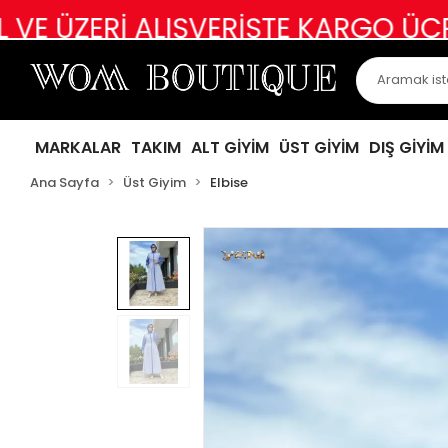
İ ALIŞVERİŞTE KARGO ÜCRETSİZ
A
MARKALAR
TAKIM
ALT GİYİM
ÜST GİYİM
DIŞ GİYİM
Ana Sayfa
Üst Giyim
Elbise