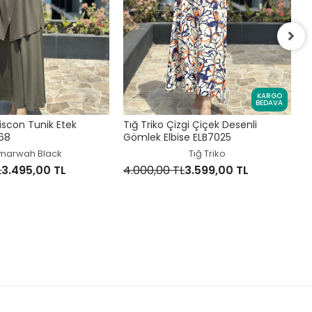
T
E
KARGO
BEDAVA
5
scon Tunik Etek
Tığ Triko Çizgi Çiçek Desenli
68
Gömlek Elbise ELB7025
marwah Black
Tığ Triko
L
3.495,00 TL
4.000,00 TL
3.599,00 TL