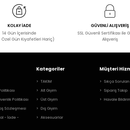
KOLAY İADE
GÜVENLİ ALIŞVERİŞ
14 Gün İçerisinde
SSL Güvenli Sertifikası ile 
 Özel Gün Kıyafetleri Hariç)
Alışveriş
Kategoriler
Müşteri Hizm
A
TAKIM
Sıkça Sorulan
Politikası
Alt Giyim
Sipariş Takip
üvenlik Politikası
Üst Giyim
Havale Bildiri
tış Sözleşmesi
Dış Giyim
al - İade -
Aksesuarlar