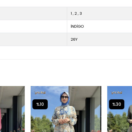
1
,
2
,
3
İNDİGO
26Y
%10
%30