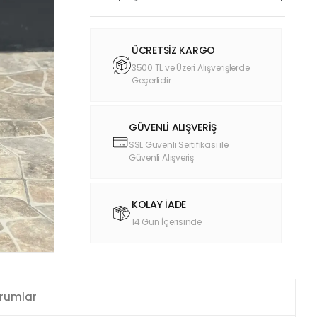
ÜCRETSİZ KARGO
3500 TL ve Üzeri Alışverişlerde
Geçerlidir.
GÜVENLİ ALIŞVERİŞ
SSL Güvenli Sertifikası ile
Güvenli Alışveriş
KOLAY İADE
14 Gün İçerisinde
rumlar