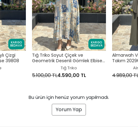
KARGO
KARGO
BEDAVA
BEDAVA
lı Çizgi
Tığ Triko Soyut Çiçek ve
Almarwah Vi
ise 39808
Geometrik Desenli Gömlek Elbise
Takım 2029
ELB7018
e
Tığ Triko
Al
5.100,00 TL
4.590,00 TL
4.989,00 T
Bu ürün için henüz yorum yapılmadı.
Yorum Yap