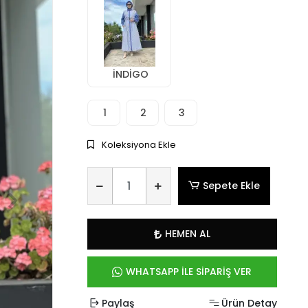
İNDİGO
1
2
3
Koleksiyona Ekle
Sepete Ekle
HEMEN AL
WHATSAPP İLE SİPARİŞ VER
Paylaş
Ürün Detay