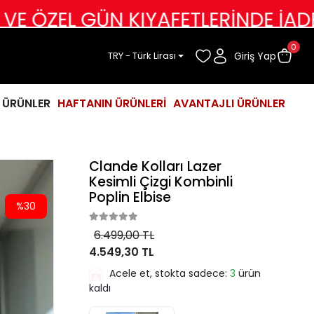
 GÜN KIYAFETLERİNDE İADE DEĞİŞİ
0
Giriş Yap
TRY - Türk Lirası
İ ÜRÜNLER
HAFTANIN ÜRÜNLERİ
AVANTAJLI ÜRÜNLER
Clande Kolları Lazer
Kesimli Çizgi Kombinli
Poplin Elbise
%30
6.499,00 TL
4.549,30 TL
Acele et, stokta sadece:
3
ürün
kaldı