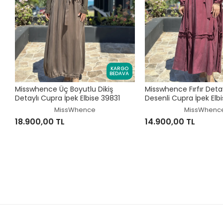
KARGO
BEDAVA
Misswhence Üç Boyutlu Dikiş
Misswhence Fırfır Detay
Detaylı Cupra İpek Elbise 39831
Desenli Cupra İpek Elb
MissWhence
MissWhenc
18.900,00 TL
14.900,00 TL