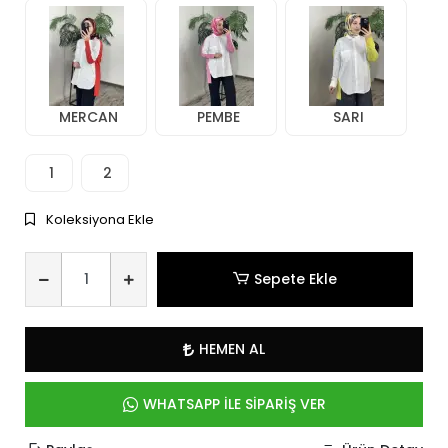
MERCAN
PEMBE
SARI
1
2
Koleksiyona Ekle
Sepete Ekle
HEMEN AL
WHATSAPP İLE SİPARİŞ VER