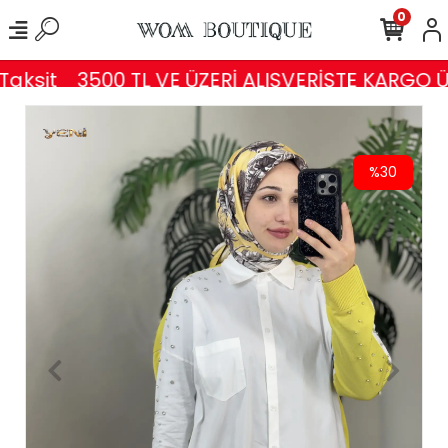
0
aksit
3500 TL VE ÜZERİ ALIŞVERİŞTE KARGO ÜC
%30