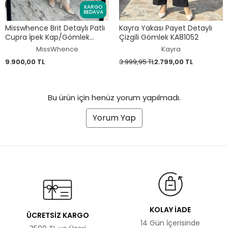
KARGO
BEDAVA
Misswhence Brit Detaylı Patlı
Kayra Yakası Payet Detaylı
Cupra İpek Kap/Gömlek
Çizgili Gömlek KA81052
39303
MissWhence
Kayra
9.900,00 TL
3.999,95 TL
2.799,00 TL
Bu ürün için henüz yorum yapılmadı.
Yorum Yap
KOLAY İADE
ÜCRETSİZ KARGO
14 Gün İçerisinde