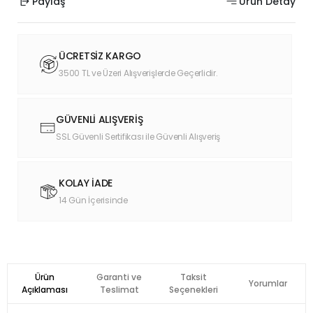
Paylaş
Ürün Detay
ÜCRETSİZ KARGO
3500 TL ve Üzeri Alışverişlerde Geçerlidir.
GÜVENLİ ALIŞVERİŞ
SSL Güvenli Sertifikası ile Güvenli Alışveriş
KOLAY İADE
14 Gün İçerisinde
Ürün
Garanti ve
Taksit
Yorumlar
Açıklaması
Teslimat
Seçenekleri