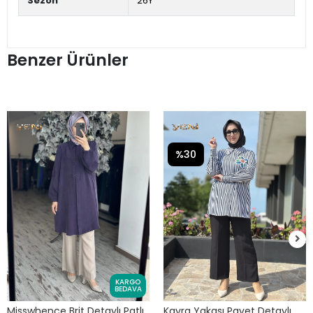
Sezon
26Y
Benzer Ürünler
%30
KARGO
BEDAVA
Misswhence Brit Detaylı Patlı
Kayra Yakası Payet Detaylı