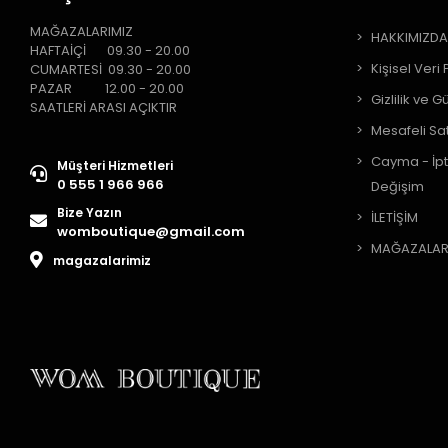
MAĞAZALARIMIZ
HAKKIMIZD
HAFTAİÇİ 09.30 - 20.00
Kişisel Veri 
CUMARTESİ 09.30 - 20.00
PAZAR 12.00 - 20.00
Gizlilik ve G
SAATLERİ ARASI AÇIKTIR
Mesafeli Sa
Cayma - İpt
Müşteri Hizmetleri
0 555 1 966 966
Değişim
Bize Yazın
İLETİŞİM
womboutique@gmail.com
MAĞAZALAR
magazalarimiz