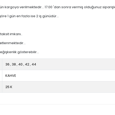
n kargoya verilmektedir... 17.00 'dan sonra vermiş olduğunuz siparişler 
re 1 gün en fazla ise 2 iş günüdür...
taksit imkanı..
etlenmektedir...
işkenlik gösterebilir...
36
,
38
,
40
,
42
,
44
KAHVE
25 K