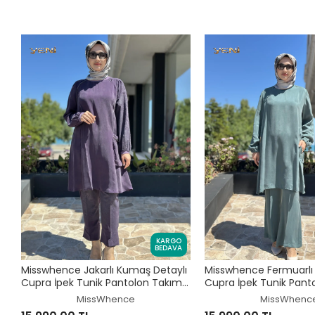
KARGO
BEDAVA
Misswhence Jakarlı Kumaş Detaylı
Misswhence Fermuarlı 
Cupra İpek Tunik Pantolon Takım
Cupra İpek Tunik Pant
39014
39025
MissWhence
MissWhenc