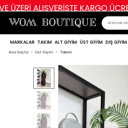
 ALIŞVERİŞTE KARGO ÜCRETSİZ
AB
MARKALAR
TAKIM
ALT GİYİM
ÜST GİYİM
DIŞ GİYİM
Ana Sayfa
Üst Giyim
Takım