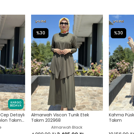
%30
%30
KARGO
BEDAVA
Cep Detaylı
Almarwah Viscon Tunik Etek
Kahma Püskü
olon Takım
Takım 202968
Takım
e
Almarwah Black