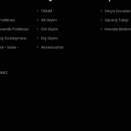
A
TAKIM
Sıkça Sorulan
Politikası
Alt Giyim
Sipariş Takip
üvenlik Politikası
Üst Giyim
Havale Bildiri
tış Sözleşmesi
Dış Giyim
al - İade -
Aksesuarlar
IMIZ