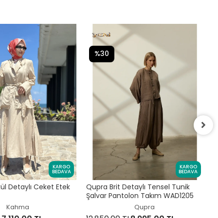
%30
Q
P
KARGO
KARGO
BEDAVA
BEDAVA
1
l Detaylı Ceket Etek
Qupra Brit Detaylı Tensel Tunik
Şalvar Pantolon Takım WAD1205
Kahma
Qupra