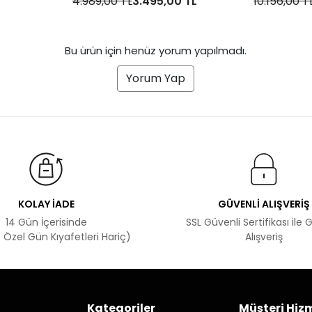
4.989,00 TL
3.495,00 TL
10.156,00 T
Bu ürün için henüz yorum yapılmadı.
Yorum Yap
KOLAY İADE
GÜVENLİ ALIŞVERİŞ
14 Gün İçerisinde
SSL Güvenli Sertifikası ile 
 Özel Gün Kıyafetleri Hariç)
Alışveriş
Kategoriler
Müşteri Hizm