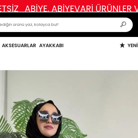
İYE, ABİYEVARİ ÜRÜNLER VE ÖZEL 
AKSESUARLAR
AYAKKABI
YEN