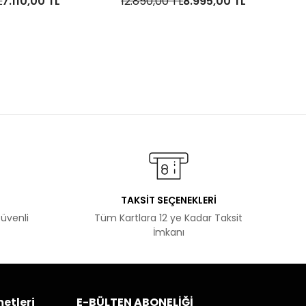
L
7.110,00 TL
12.850,00 TL
8.995,00 TL
TAKSİT SEÇENEKLERİ
Güvenli
Tüm Kartlara 12 ye Kadar Taksit
İmkanı
etleri
E-BÜLTEN ABONELİĞİ