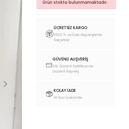
Ürün stokta bulunmamaktadır.
ÜCRETSİZ KARGO
3500 TL ve Üzeri Alışverişlerde
Geçerlidir.
GÜVENLİ ALIŞVERİŞ
SSL Güvenli Sertifikası ile
Güvenli Alışveriş
KOLAY İADE
14 Gün İçerisinde