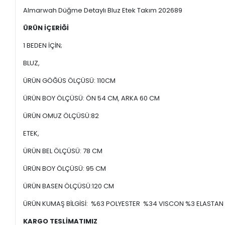
Almarwah Düğme Detaylı Bluz Etek Takım 202689
ÜRÜN İÇERİĞİ
1 BEDEN İÇİN;
BLUZ,
ÜRÜN GÖĞÜS ÖLÇÜSÜ: 110CM
ÜRÜN BOY ÖLÇÜSÜ: ÖN 54 CM, ARKA 60 CM
ÜRÜN OMUZ ÖLÇÜSÜ:82
ETEK,
ÜRÜN BEL ÖLÇÜSÜ: 78 CM
ÜRÜN BOY ÖLÇÜSÜ: 95 CM
ÜRÜN BASEN ÖLÇÜSÜ:120 CM
ÜRÜN KUMAŞ BİLGİSİ: %63 POLYESTER %34 VISCON %3 ELASTAN
KARGO TESLİMATIMIZ