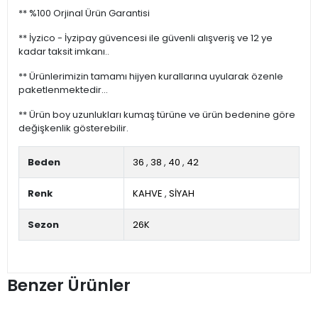
** %100 Orjinal Ürün Garantisi
** İyzico - İyzipay güvencesi ile güvenli alışveriş ve 12 ye
kadar taksit imkanı..
** Ürünlerimizin tamamı hijyen kurallarına uyularak özenle
paketlenmektedir...
** Ürün boy uzunlukları kumaş türüne ve ürün bedenine göre
değişkenlik gösterebilir.
Beden
36
,
38
,
40
,
42
Renk
KAHVE
,
SİYAH
Sezon
26K
Benzer Ürünler