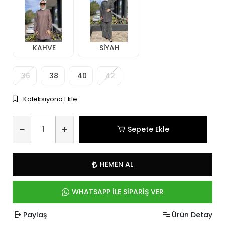
KAHVE
SİYAH
36
38
40
42
Koleksiyona Ekle
Sepete Ekle
HEMEN AL
WHATSAPP İLE SİPARİŞ VER
Paylaş
Ürün Detay