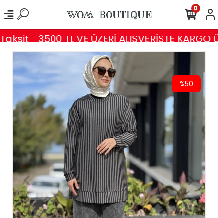
0
aksit
3500 TL VE ÜZERİ ALIŞVERİŞTE KARGO Ü
%50