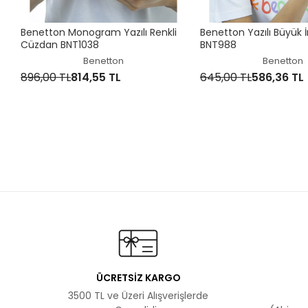
Benetton Monogram Yazılı Renkli
Benetton Yazılı Büyük
Cüzdan BNT1038
BNT988
Benetton
Benetton
896,00 TL
814,55 TL
645,00 TL
586,36 TL
ÜCRETSİZ KARGO
3500 TL ve Üzeri Alışverişlerde