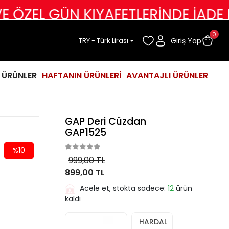
EL GÜN KIYAFETLERİNDE İADE DEĞİ
0
Giriş Yap
TRY - Türk Lirası
İ ÜRÜNLER
HAFTANIN ÜRÜNLERİ
AVANTAJLI ÜRÜNLER
GAP Deri Cüzdan
GAP1525
%10
999,00 TL
899,00 TL
Acele et, stokta sadece:
12
ürün
kaldı
HARDAL