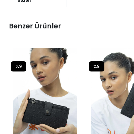
Sezon
Benzer Ürünler
%9
%9