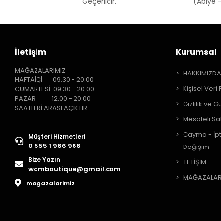
Geçerlidir.
(Abiye -
İletişim
Kurumsal
MAĞAZALARIMIZ
HAKKIMIZD
HAFTAİÇİ 09.30 - 20.00
Kişisel Veri 
CUMARTESİ 09.30 - 20.00
PAZAR 12.00 - 20.00
Gizlilik ve G
SAATLERİ ARASI AÇIKTIR
Mesafeli Sa
Cayma - İpt
Müşteri Hizmetleri
0 555 1 966 966
Değişim
Bize Yazın
İLETİŞİM
womboutique@gmail.com
MAĞAZALAR
magazalarimiz