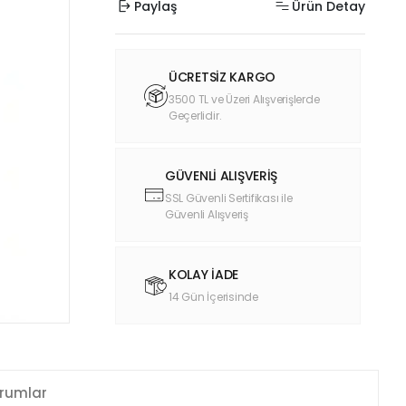
Paylaş
Ürün Detay
ÜCRETSİZ KARGO
3500 TL ve Üzeri Alışverişlerde
Geçerlidir.
GÜVENLİ ALIŞVERİŞ
SSL Güvenli Sertifikası ile
Güvenli Alışveriş
KOLAY İADE
14 Gün İçerisinde
rumlar