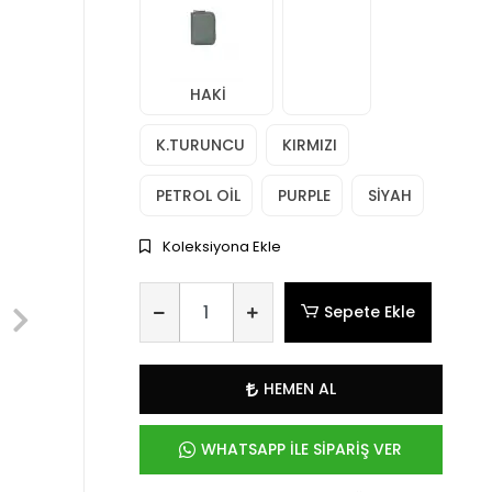
HAKİ
K.TURUNCU
KIRMIZI
PETROL OİL
PURPLE
SİYAH
Koleksiyona Ekle
Sepete Ekle
HEMEN AL
WHATSAPP İLE SİPARİŞ VER