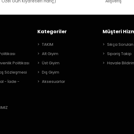
 Özel Gün Kıyafetleri Hariç)
Alışveriş
Kategoriler
Müşteri Hizm
A
TAKIM
Sıkça Sorulan
Politikası
Alt Giyim
Sipariş Takip
üvenlik Politikası
Üst Giyim
Havale Bildiri
tış Sözleşmesi
Dış Giyim
al - İade -
Aksesuarlar
IMIZ