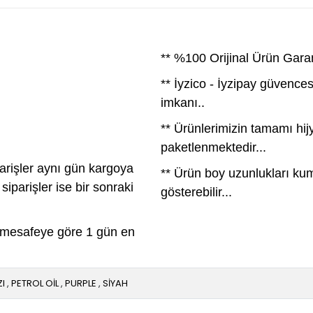
** %100 Orijinal Ürün Garan
** İyzico - İyzipay güvences
imkanı..
** Ürünlerimizin tamamı hij
paketlenmektedir...
arişler aynı gün kargoya
** Ürün boy uzunlukları ku
iparişler ise bir sonraki
gösterebilir...
si mesafeye göre 1 gün en
ZI
,
PETROL OİL
,
PURPLE
,
SİYAH