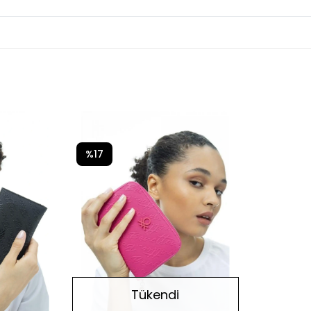
%17
Tükendi