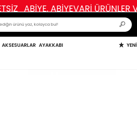
ABİYE, ABİYEVARİ ÜRÜNLER VE ÖZ
AKSESUARLAR
AYAKKABI
YEN