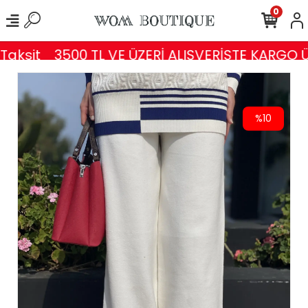
0
aksit
3500 TL VE ÜZERİ ALIŞVERİŞTE KARGO Ü
%10