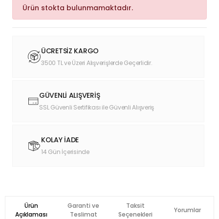
Ürün stokta bulunmamaktadır.
ÜCRETSİZ KARGO
3500 TL ve Üzeri Alışverişlerde Geçerlidir.
GÜVENLİ ALIŞVERİŞ
SSL Güvenli Sertifikası ile Güvenli Alışveriş
KOLAY İADE
14 Gün İçerisinde
Ürün
Garanti ve
Taksit
Yorumlar
Açıklaması
Teslimat
Seçenekleri