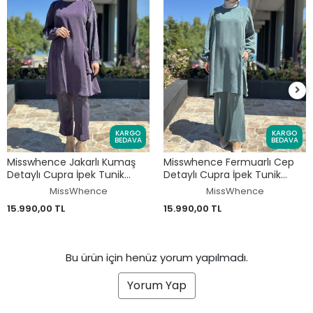
KARGO
KARGO
BEDAVA
BEDAVA
Misswhence Jakarlı Kumaş
Misswhence Fermuarlı Cep
Detaylı Cupra İpek Tunik
Detaylı Cupra İpek Tunik
Pantolon Takım 39014
Pantolon Takım 39025
MissWhence
MissWhence
15.990,00 TL
15.990,00 TL
Bu ürün için henüz yorum yapılmadı.
Yorum Yap