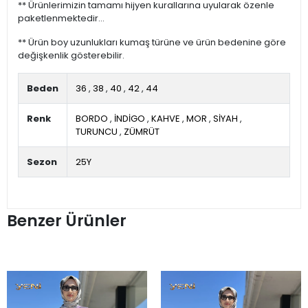
** Ürünlerimizin tamamı hijyen kurallarına uyularak özenle
paketlenmektedir...
** Ürün boy uzunlukları kumaş türüne ve ürün bedenine göre
değişkenlik gösterebilir.
Beden
36
,
38
,
40
,
42
,
44
Renk
BORDO
,
İNDİGO
,
KAHVE
,
MOR
,
SİYAH
,
TURUNCU
,
ZÜMRÜT
Sezon
25Y
Benzer Ürünler