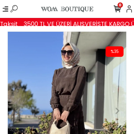
0
aksit
3500 TL VE ÜZERİ ALIŞVERİŞTE KARGO Ü
%35