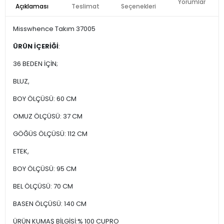
Yorumlar
Açıklaması
Teslimat
Seçenekleri
Misswhence Takım 37005
ÜRÜN İÇERİĞİ
:
36 BEDEN İÇİN;
BLUZ,
BOY ÖLÇÜSÜ: 60 CM
OMUZ ÖLÇÜSÜ: 37 CM
GÖĞÜS ÖLÇÜSÜ: 112 CM
ETEK,
BOY ÖLÇÜSÜ: 95 CM
BEL ÖLÇÜSÜ: 70 CM
BASEN ÖLÇÜSÜ: 140 CM
ÜRÜN KUMAŞ BİLGİSİ:% 100 CUPRO