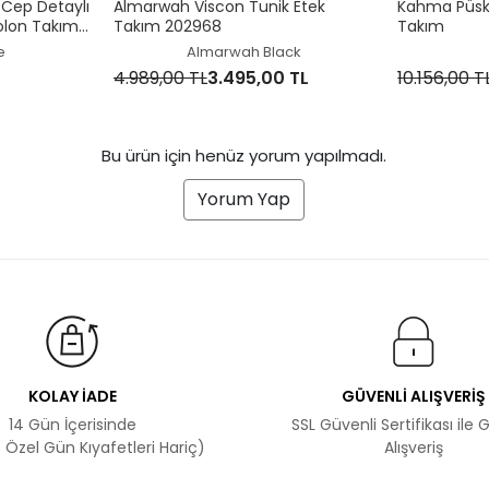
Cep Detaylı
Almarwah Viscon Tunik Etek
Kahma Püskü
olon Takım
Takım 202968
Takım
e
Almarwah Black
4.989,00 TL
3.495,00 TL
10.156,00 T
Bu ürün için henüz yorum yapılmadı.
Yorum Yap
KOLAY İADE
GÜVENLİ ALIŞVERİŞ
14 Gün İçerisinde
SSL Güvenli Sertifikası ile 
 Özel Gün Kıyafetleri Hariç)
Alışveriş