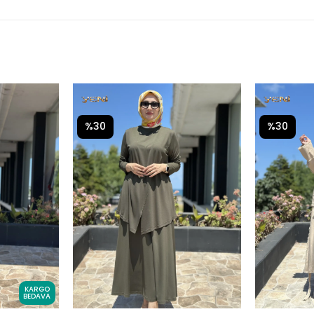
%30
%30
KARGO
BEDAVA