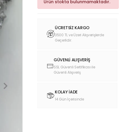
Ürün stokta bulunmamaktadır.
ÜCRETSİZ KARGO
3500 TL ve Üzeri Alışverişlerde
Geçerlidir.
GÜVENLİ ALIŞVERİŞ
SSL Güvenli Sertifikası ile
Güvenli Alışveriş
KOLAY İADE
14 Gün İçerisinde