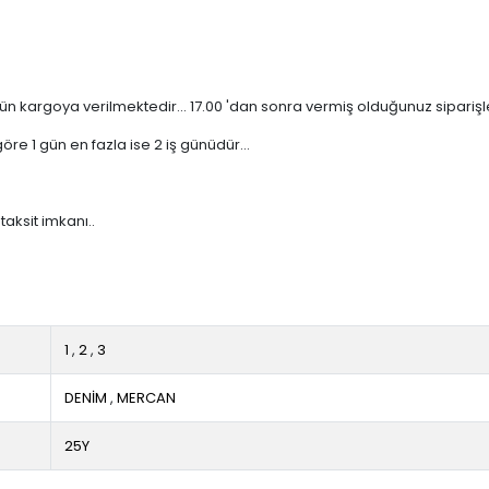
n kargoya verilmektedir... 17.00 'dan sonra vermiş olduğunuz siparişler 
re 1 gün en fazla ise 2 iş günüdür...
taksit imkanı..
1
,
2
,
3
DENİM
,
MERCAN
25Y