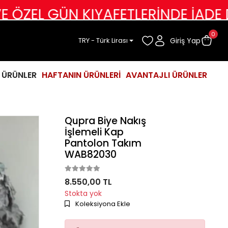
ÜN KIYAFETLERİNDE İADE DEĞİŞİM 
0
Giriş Yap
TRY - Türk Lirası
İ ÜRÜNLER
HAFTANIN ÜRÜNLERİ
AVANTAJLI ÜRÜNLER
Qupra Biye Nakış
İşlemeli Kap
Pantolon Takım
WAB82030
8.550,00 TL
Stokta yok
Koleksiyona Ekle