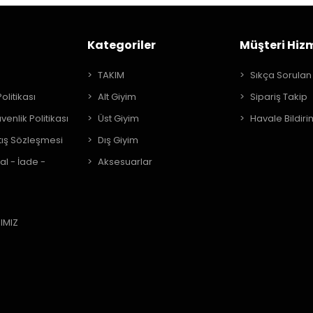
Kategoriler
Müşteri Hizm
A
TAKIM
Sıkça Sorulan
Politikası
Alt Giyim
Sipariş Takip
üvenlik Politikası
Üst Giyim
Havale Bildiri
tış Sözleşmesi
Dış Giyim
al - İade -
Aksesuarlar
IMIZ