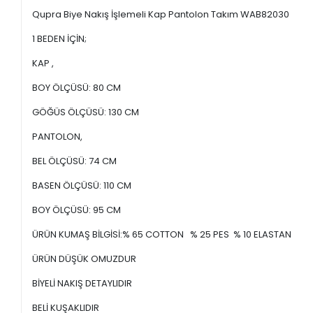
Qupra Biye Nakış İşlemeli Kap Pantolon Takım WAB82030
1 BEDEN İÇİN;
KAP ,
BOY ÖLÇÜSÜ: 80 CM
GÖĞÜS ÖLÇÜSÜ: 130 CM
PANTOLON,
BEL ÖLÇÜSÜ: 74 CM
BASEN ÖLÇÜSÜ: 110 CM
BOY ÖLÇÜSÜ: 95 CM
ÜRÜN KUMAŞ BİLGİSİ:% 65 COTTON % 25 PES % 10 ELASTAN
ÜRÜN DÜŞÜK OMUZDUR
BİYELİ NAKIŞ DETAYLIDIR
BELİ KUŞAKLIDIR