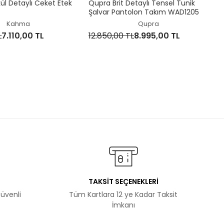
l Detaylı Ceket Etek
Qupra Brit Detaylı Tensel Tunik
Şalvar Pantolon Takım WAD1205
Kahma
Qupra
L
7.110,00 TL
12.850,00 TL
8.995,00 TL
TAKSİT SEÇENEKLERİ
Güvenli
Tüm Kartlara 12 ye Kadar Taksit
İmkanı