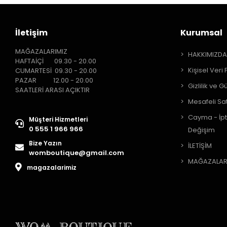
İletişim
Kurumsal
MAĞAZALARIMIZ
HAKKIMIZD
HAFTAİÇİ 09.30 - 20.00
Kişisel Veri 
CUMARTESİ 09.30 - 20.00
PAZAR 12.00 - 20.00
Gizlilik ve G
SAATLERİ ARASI AÇIKTIR
Mesafeli Sa
Cayma - İpt
Müşteri Hizmetleri
0 555 1 966 966
Değişim
Bize Yazın
İLETİŞİM
womboutique@gmail.com
MAĞAZALAR
magazalarimiz