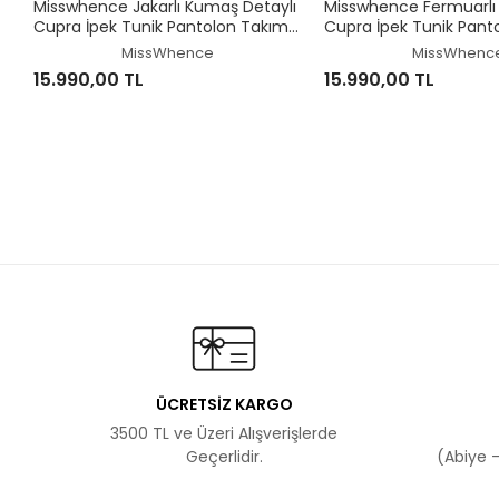
Misswhence Jakarlı Kumaş Detaylı
Misswhence Fermuarlı 
Cupra İpek Tunik Pantolon Takım
Cupra İpek Tunik Pant
39014
39025
MissWhence
MissWhenc
15.990,00 TL
15.990,00 TL
ÜCRETSİZ KARGO
3500 TL ve Üzeri Alışverişlerde
Geçerlidir.
(Abiye -