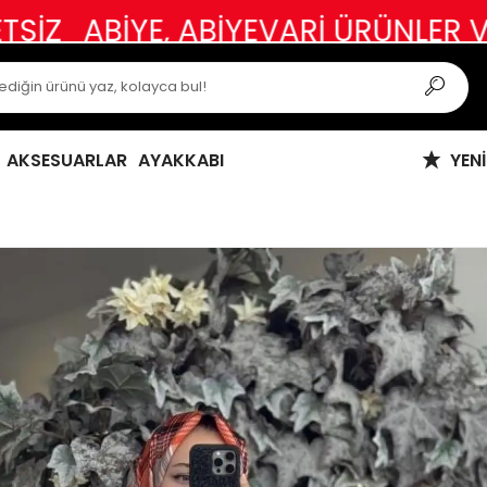
E, ABİYEVARİ ÜRÜNLER VE ÖZEL G
AKSESUARLAR
AYAKKABI
YEN