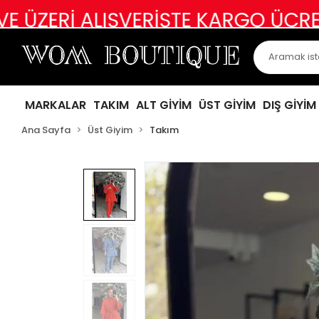
ALIŞVERİŞTE KARGO ÜCRETSİZ
ABİY
MARKALAR
TAKIM
ALT GİYİM
ÜST GİYİM
DIŞ GİYİM
Ana Sayfa
Üst Giyim
Takım