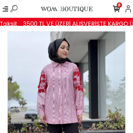
0
aksit
3500 TL VE ÜZERİ ALIŞVERİŞTE KARGO Ü