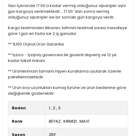
Gün İçersinde 17.00 a kadar vermiş olduğunuz siparişler aynı
gün kargoya verilmektedir... 17.00 'dan sonra vermiş
olduğunuz siparişler ise bir sonraki gün kargoya verilir...
Kargo tesliminden itibaren; tahmini teslimat süresi mesafeye
göre 1 gün en fazla ise 2 iş günüdür...
** %100 Orjinal Ürün Garantisi
** İyzico - İyzipay güvencesi ile güvenli alışveriş ve 12 ye
kadar taksit imkanı..
** Ürünlerimizin tamamı hijyen kurallarına uyularak özenle
paketlenmektedir...
** Ürün boy uzunlukları kumaş türüne ve ürün bedenine göre
değişkenlik gösterebilir.
Beden
1
,
2
,
3
Renk
BEYAZ
,
KIRMIZI
,
MAVİ
Sezon
25Y