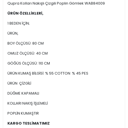
Qupra Kolları Nakışlı Çizgili Poplin Gömlek WAB84009
ÜRÜN ÖZELLİKLERİ,
1 BEDEN İÇİN;
ÜRÜN,
BOY ÖLÇÜSÜ: 80 CM
OMUZ ÖLÇÜSÜ: 40 CM
GÖĞÜS ÖLÇÜSÜ: 110 CM
ÜRÜN KUMAŞ BİLGİSİ: % 55 COTTON % 45 PES
ÜRÜN ÇİZGİLİ
DÜĞME KAPAMALI
KOLLARI NAKIŞ İŞLEMELİ
POPLİN KUMAŞTIR
KARGO TESLİMATIMIZ