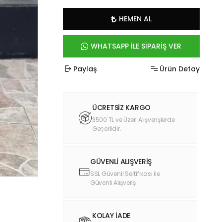
HEMEN AL
WHATSAPP İLE SİPARİŞ VER
Paylaş
Ürün Detay
ÜCRETSİZ KARGO
3500 TL ve Üzeri Alışverişlerde
Geçerlidir.
GÜVENLİ ALIŞVERİŞ
SSL Güvenli Sertifikası ile
Güvenli Alışveriş
KOLAY İADE