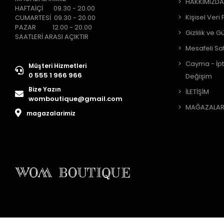
HAKKIMIZD
HAFTAİÇİ 09.30 - 20.00
Kişisel Veri 
CUMARTESİ 09.30 - 20.00
PAZAR 12.00 - 20.00
Gizlilik ve G
SAATLERİ ARASI AÇIKTIR
Mesafeli Sa
Cayma - İpt
Müşteri Hizmetleri
0 555 1 966 966
Değişim
Bize Yazın
İLETİŞİM
womboutique@gmail.com
MAĞAZALAR
magazalarimiz