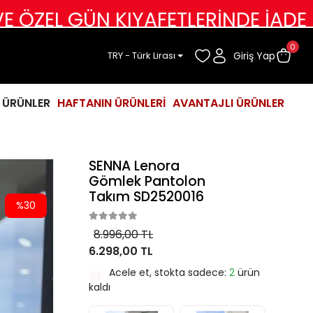
GÜN KIYAFETLERİNDE İADE DEĞİŞİM
0
Giriş Yap
TRY - Türk Lirası
İ ÜRÜNLER
HAFTANIN ÜRÜNLERİ
AVANTAJLI ÜRÜNLER
SENNA Lenora
Gömlek Pantolon
Takım SD2520016
%30
8.996,00 TL
6.298,00 TL
Acele et, stokta sadece:
2
ürün
kaldı