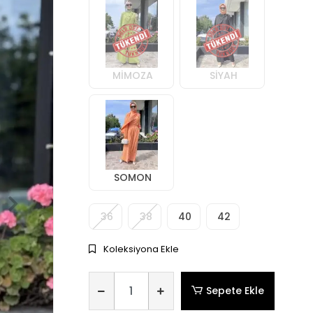
MİMOZA
SİYAH
SOMON
36
38
40
42
Koleksiyona Ekle
Sepete Ekle