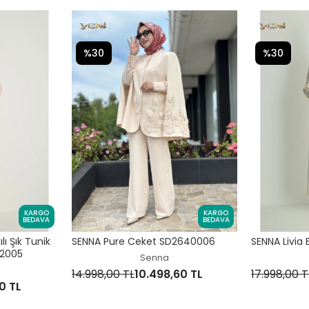
%30
%30
KARGO
KARGO
BEDAVA
BEDAVA
ı Şık Tunik
SENNA Pure Ceket SD2640006
SENNA Livia
22005
Senna
14.998,00 TL
10.498,60 TL
17.998,00 T
0 TL