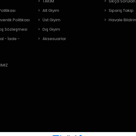
A
TAKIM
Sıkça Sorulan
Politikası
Alt Giyim
Sipariş Takip
üvenlik Politikası
Üst Giyim
Havale Bildiri
tış Sözleşmesi
Dış Giyim
al - İade -
Aksesuarlar
IMIZ