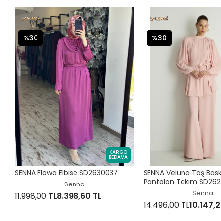
%30
%30
KARGO
BEDAVA
SENNA Flowa Elbise SD2630037
SENNA Veluna Taş Baskıl
Pantolon Takım SD26
Senna
Senna
11.998,00 TL
8.398,60 TL
14.496,00 TL
10.147,2