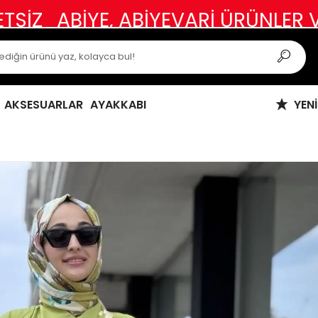
YE, ABİYEVARİ ÜRÜNLER VE ÖZEL 
AKSESUARLAR
AYAKKABI
YEN