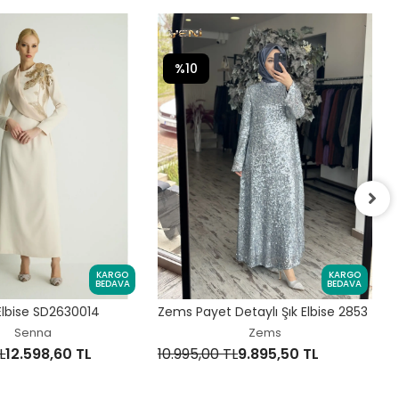
%10
V
KARGO
KARGO
9
BEDAVA
BEDAVA
 Elbise SD2630014
Zems Payet Detaylı Şık Elbise 2853
Senna
Zems
L
12.598,60 TL
10.995,00 TL
9.895,50 TL