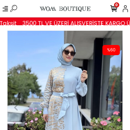
0
aksit
3500 TL VE ÜZERİ ALIŞVERİŞTE KARGO ÜC
%60