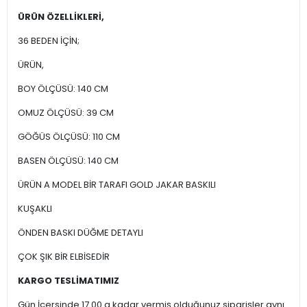
ÜRÜN ÖZELLİKLERİ,
36 BEDEN İÇİN;
ÜRÜN,
BOY ÖLÇÜSÜ: 140 CM
OMUZ ÖLÇÜSÜ: 39 CM
GÖĞÜS ÖLÇÜSÜ: 110 CM
BASEN ÖLÇÜSÜ: 140 CM
ÜRÜN A MODEL BİR TARAFI GOLD JAKAR BASKILI
KUŞAKLI
ÖNDEN BASKI DÜĞME DETAYLI
ÇOK ŞIK BİR ELBİSEDİR
KARGO TESLİMATIMIZ
Gün İçersinde 17.00 a kadar vermiş olduğunuz siparişler aynı