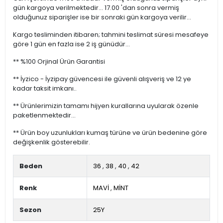
gün kargoya verilmektedir... 17.00 'dan sonra vermiş
olduğunuz siparişler ise bir sonraki gün kargoya verilir...
Kargo tesliminden itibaren; tahmini teslimat süresi mesafeye
göre 1 gün en fazla ise 2 iş günüdür...
** %100 Orjinal Ürün Garantisi
** İyzico - İyzipay güvencesi ile güvenli alışveriş ve 12 ye
kadar taksit imkanı..
** Ürünlerimizin tamamı hijyen kurallarına uyularak özenle
paketlenmektedir...
** Ürün boy uzunlukları kumaş türüne ve ürün bedenine göre
değişkenlik gösterebilir.
Beden
36
,
38
,
40
,
42
Renk
MAVİ
,
MİNT
Sezon
25Y