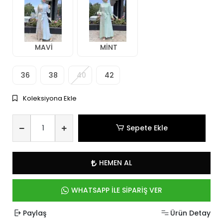
MAVİ
MİNT
36
38
40
42
Koleksiyona Ekle
Sepete Ekle
HEMEN AL
WHATSAPP İLE SİPARİŞ VER
Paylaş
Ürün Detay