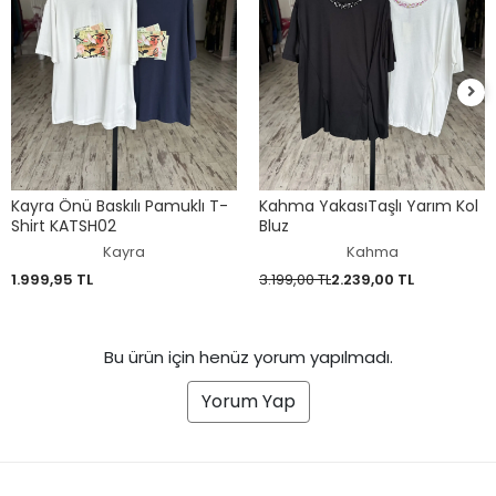
Kayra Önü Baskılı Pamuklı T-
Kahma YakasıTaşlı Yarım Kol
Shirt KATSH02
Bluz
Kayra
Kahma
1.999,95 TL
3.199,00 TL
2.239,00 TL
Bu ürün için henüz yorum yapılmadı.
Yorum Yap