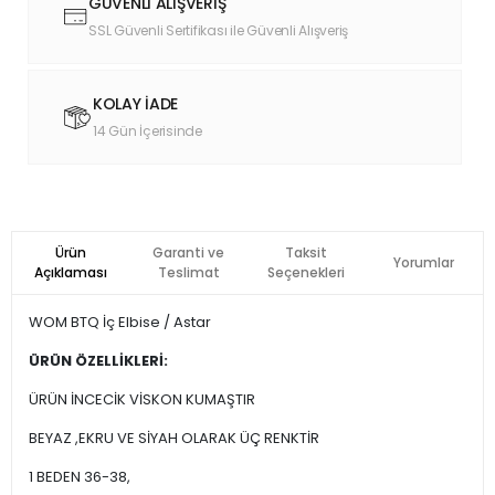
GÜVENLİ ALIŞVERİŞ
SSL Güvenli Sertifikası ile Güvenli Alışveriş
KOLAY İADE
14 Gün İçerisinde
Ürün
Garanti ve
Taksit
Yorumlar
Açıklaması
Teslimat
Seçenekleri
WOM BTQ İç Elbise / Astar
ÜRÜN ÖZELLİKLERİ:
ÜRÜN İNCECİK VİSKON KUMAŞTIR
BEYAZ ,EKRU VE SİYAH OLARAK ÜÇ RENKTİR
1 BEDEN 36-38,