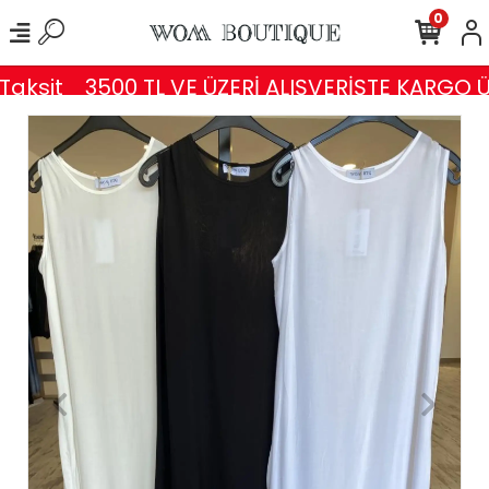
0
aksit
3500 TL VE ÜZERİ ALIŞVERİŞTE KARGO Ü