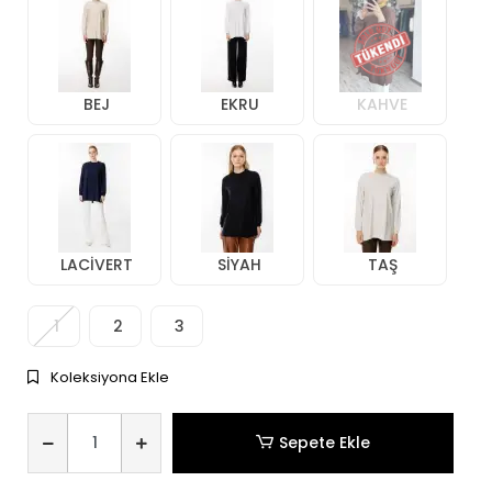
BEJ
EKRU
KAHVE
LACİVERT
SİYAH
TAŞ
1
2
3
Koleksiyona Ekle
Sepete Ekle