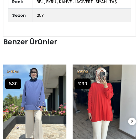
Renk
BEJ
,
EKRU
,
KAHVE
,
LACİVERT
,
SİYAH
,
TAŞ
Sezon
25Y
Benzer Ürünler
%30
%30