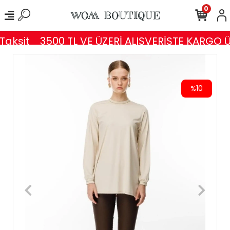
0
aksit
3500 TL VE ÜZERİ ALIŞVERİŞTE KARGO Ü
%10