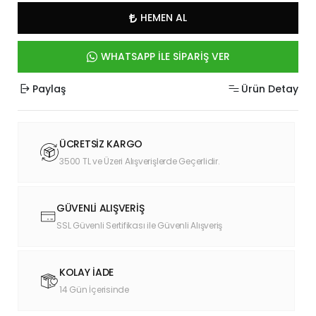
HEMEN AL
WHATSAPP İLE SİPARİŞ VER
Paylaş
Ürün Detay
ÜCRETSİZ KARGO
3500 TL ve Üzeri Alışverişlerde Geçerlidir.
GÜVENLİ ALIŞVERİŞ
SSL Güvenli Sertifikası ile Güvenli Alışveriş
KOLAY İADE
14 Gün İçerisinde