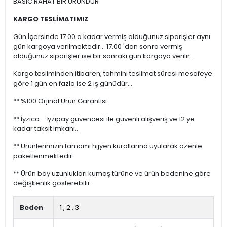
BASİC RAHAT BİR ÜRÜNDÜR
KARGO TESLİMATIMIZ
Gün İçersinde 17.00 a kadar vermiş olduğunuz siparişler aynı
gün kargoya verilmektedir... 17.00 'dan sonra vermiş
olduğunuz siparişler ise bir sonraki gün kargoya verilir...
Kargo tesliminden itibaren; tahmini teslimat süresi mesafeye
göre 1 gün en fazla ise 2 iş günüdür...
** %100 Orjinal Ürün Garantisi
** İyzico - İyzipay güvencesi ile güvenli alışveriş ve 12 ye
kadar taksit imkanı..
** Ürünlerimizin tamamı hijyen kurallarına uyularak özenle
paketlenmektedir...
** Ürün boy uzunlukları kumaş türüne ve ürün bedenine göre
değişkenlik gösterebilir.
Beden
1
,
2
,
3