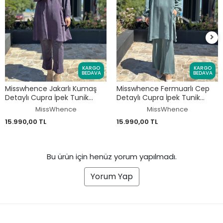
KARGO
KARGO
BEDAVA
BEDAVA
Misswhence Jakarlı Kumaş
Misswhence Fermuarlı Cep
Detaylı Cupra İpek Tunik
Detaylı Cupra İpek Tunik
Pantolon Takım 39014
Pantolon Takım 39025
MissWhence
MissWhence
15.990,00 TL
15.990,00 TL
Bu ürün için henüz yorum yapılmadı.
Yorum Yap