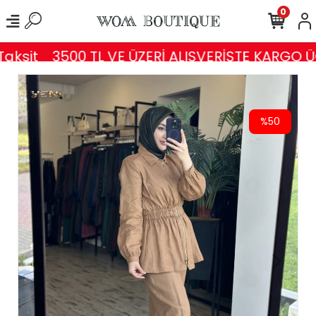
0
ksit
3500 TL VE ÜZERİ ALIŞVERİŞTE KARGO ÜC
%50