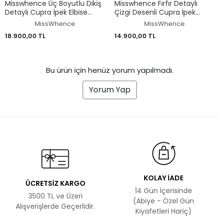
Misswhence Üç Boyutlu Dikiş
Misswhence Fırfır Detaylı
Detaylı Cupra İpek Elbise
Çizgi Desenli Cupra İpek
39831
Elbise 39808
MissWhence
MissWhence
18.900,00 TL
14.900,00 TL
Bu ürün için henüz yorum yapılmadı.
Yorum Yap
KOLAY İADE
ÜCRETSİZ KARGO
14 Gün İçerisinde
3500 TL ve Üzeri
(Abiye - Özel Gün
Alışverişlerde Geçerlidir.
Kıyafetleri Hariç)