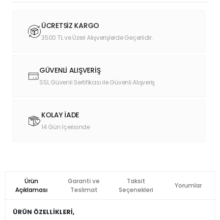
ÜCRETSİZ KARGO
3500 TL ve Üzeri Alışverişlerde Geçerlidir.
GÜVENLİ ALIŞVERİŞ
SSL Güvenli Sertifikası ile Güvenli Alışveriş
KOLAY İADE
14 Gün İçerisinde
Ürün
Garanti ve
Taksit
Yorumlar
Açıklaması
Teslimat
Seçenekleri
ÜRÜN ÖZELLİKLERİ,