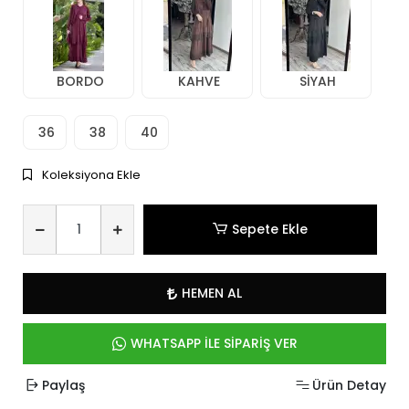
BORDO
KAHVE
SİYAH
36
38
40
Koleksiyona Ekle
Sepete Ekle
HEMEN AL
WHATSAPP İLE SİPARİŞ VER
Paylaş
Ürün Detay