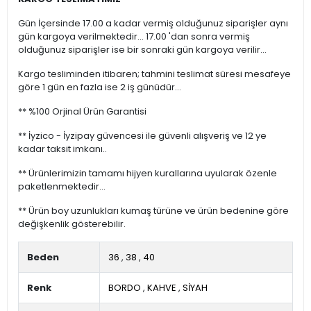
Gün İçersinde 17.00 a kadar vermiş olduğunuz siparişler aynı
gün kargoya verilmektedir... 17.00 'dan sonra vermiş
olduğunuz siparişler ise bir sonraki gün kargoya verilir...
Kargo tesliminden itibaren; tahmini teslimat süresi mesafeye
göre 1 gün en fazla ise 2 iş günüdür...
** %100 Orjinal Ürün Garantisi
** İyzico - İyzipay güvencesi ile güvenli alışveriş ve 12 ye
kadar taksit imkanı..
** Ürünlerimizin tamamı hijyen kurallarına uyularak özenle
paketlenmektedir...
** Ürün boy uzunlukları kumaş türüne ve ürün bedenine göre
değişkenlik gösterebilir.
Beden
36
,
38
,
40
Renk
BORDO
,
KAHVE
,
SİYAH