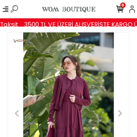
0
aksit
3500 TL VE ÜZERİ ALIŞVERİŞTE KARGO Ü