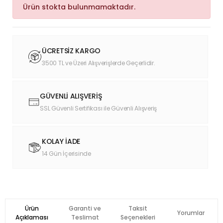
Ürün stokta bulunmamaktadır.
ÜCRETSİZ KARGO
3500 TL ve Üzeri Alışverişlerde Geçerlidir.
GÜVENLİ ALIŞVERİŞ
SSL Güvenli Sertifikası ile Güvenli Alışveriş
KOLAY İADE
14 Gün İçerisinde
Ürün
Garanti ve
Taksit
Yorumlar
Açıklaması
Teslimat
Seçenekleri