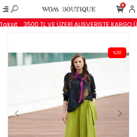
0
aksit
3500 TL VE ÜZERİ ALIŞVERİŞTE KARGO Ü
%30