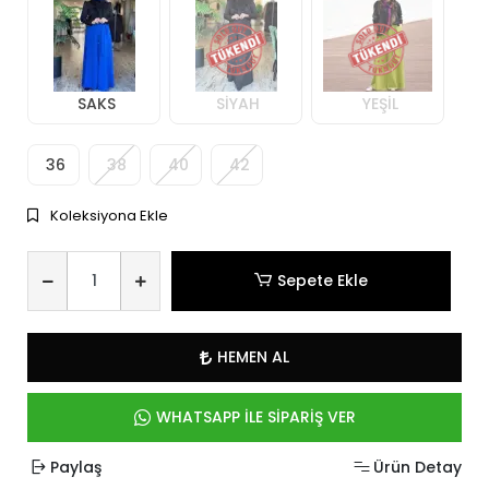
SAKS
SİYAH
YEŞİL
36
38
40
42
Koleksiyona Ekle
Sepete Ekle
HEMEN AL
WHATSAPP İLE SİPARİŞ VER
Paylaş
Ürün Detay