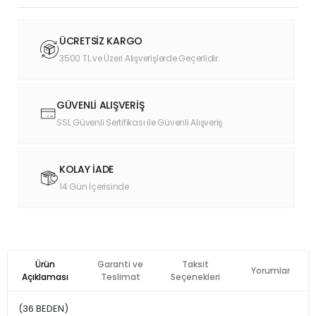
ÜCRETSİZ KARGO
3500 TL ve Üzeri Alışverişlerde Geçerlidir.
GÜVENLİ ALIŞVERİŞ
SSL Güvenli Sertifikası ile Güvenli Alışveriş
KOLAY İADE
14 Gün İçerisinde
Ürün
Garanti ve
Taksit
Yorumlar
Açıklaması
Teslimat
Seçenekleri
(36 BEDEN)