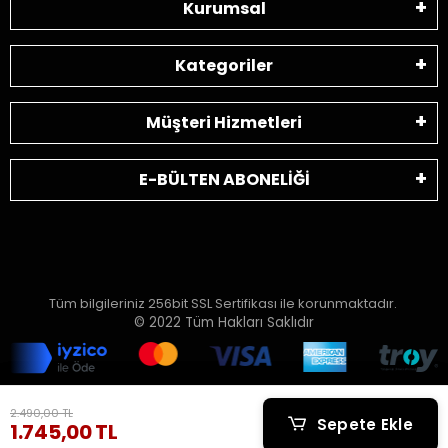
Kurumsal
Kategoriler
Müşteri Hizmetleri
E-BÜLTEN ABONELİĞİ
Tüm bilgileriniz 256bit SSL Sertifikası ile korunmaktadır.
© 2022
Tüm Hakları Saklıdır
2.490,00 TL
2.490,00 TL
Sepete Ekle
Sepete Ekle
1.745,00 TL
1.745,00 TL