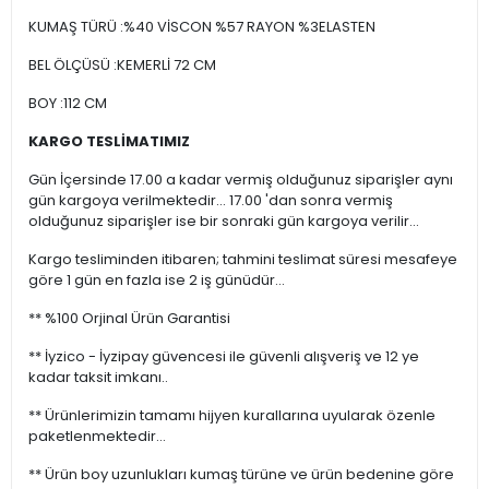
KUMAŞ TÜRÜ :%40 VİSCON %57 RAYON %3ELASTEN
BEL ÖLÇÜSÜ :KEMERLİ 72 CM
BOY :112 CM
KARGO TESLİMATIMIZ
Gün İçersinde 17.00 a kadar vermiş olduğunuz siparişler aynı
gün kargoya verilmektedir... 17.00 'dan sonra vermiş
olduğunuz siparişler ise bir sonraki gün kargoya verilir...
Kargo tesliminden itibaren; tahmini teslimat süresi mesafeye
göre 1 gün en fazla ise 2 iş günüdür...
** %100 Orjinal Ürün Garantisi
** İyzico - İyzipay güvencesi ile güvenli alışveriş ve 12 ye
kadar taksit imkanı..
** Ürünlerimizin tamamı hijyen kurallarına uyularak özenle
paketlenmektedir...
** Ürün boy uzunlukları kumaş türüne ve ürün bedenine göre