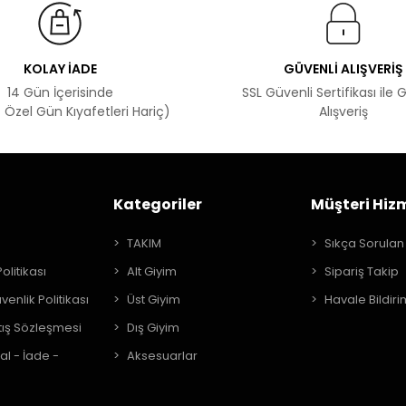
KOLAY İADE
GÜVENLİ ALIŞVERİŞ
14 Gün İçerisinde
SSL Güvenli Sertifikası ile 
 Özel Gün Kıyafetleri Hariç)
Alışveriş
Kategoriler
Müşteri Hizm
A
TAKIM
Sıkça Sorulan
Politikası
Alt Giyim
Sipariş Takip
üvenlik Politikası
Üst Giyim
Havale Bildiri
tış Sözleşmesi
Dış Giyim
al - İade -
Aksesuarlar