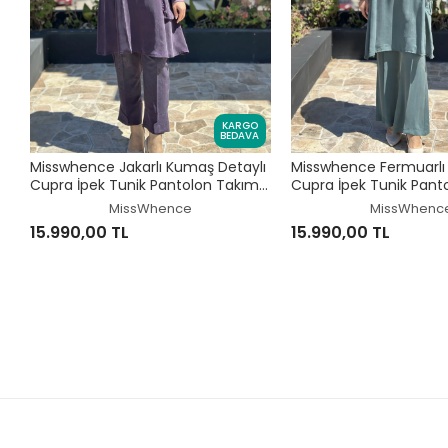
KARGO
BEDAVA
Misswhence Jakarlı Kumaş Detaylı
Misswhence Fermuarlı 
Cupra İpek Tunik Pantolon Takım
Cupra İpek Tunik Pant
39014
39025
MissWhence
MissWhenc
15.990,00 TL
15.990,00 TL