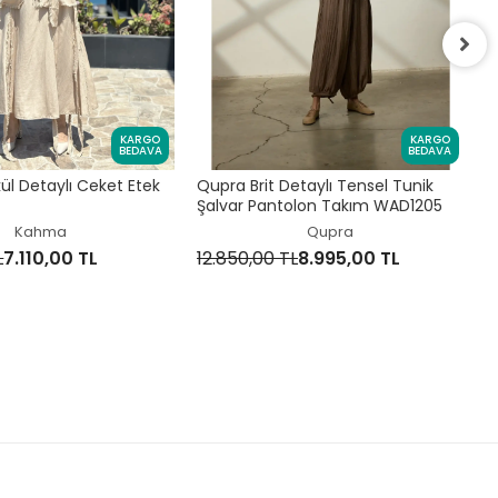
Q
P
KARGO
KARGO
BEDAVA
BEDAVA
1
l Detaylı Ceket Etek
Qupra Brit Detaylı Tensel Tunik
Şalvar Pantolon Takım WAD1205
Kahma
Qupra
L
7.110,00 TL
12.850,00 TL
8.995,00 TL