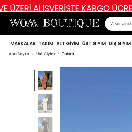
 ALIŞVERİŞTE KARGO ÜCRETSİZ
ABİ
MARKALAR
TAKIM
ALT GİYİM
ÜST GİYİM
DIŞ GİYİM
Ana Sayfa
Üst Giyim
Takım