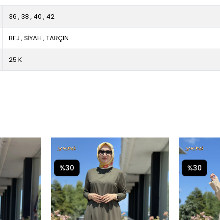
36
,
38
,
40
,
42
BEJ
,
SİYAH
,
TARÇIN
25 K
%30
%30