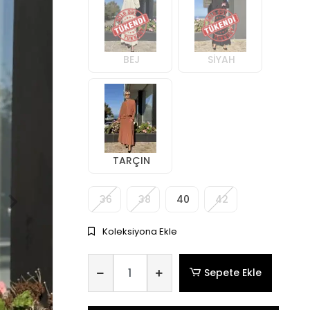
BEJ
SİYAH
TARÇIN
36
38
40
42
Koleksiyona Ekle
Sepete Ekle