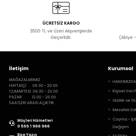
ÜCRETSİZ KARGO
3500 TL ve Üzeri Alışverişlerde
Geçerlidir.
(Abiye -
İletişim
Kurumsal
MAĞAZALARIMIZ
HAKKIMIZD
HAFTAİÇİ 09.30 - 20.00
Kişisel Veri 
CUMARTESİ 09.30 - 20.00
PAZAR 12.00 - 20.00
Gizlilik ve G
SAATLERİ ARASI AÇIKTIR
Mesafeli Sa
Cayma - İpt
Müşteri Hizmetleri
0 555 1 966 966
Değişim
Bize Yazın