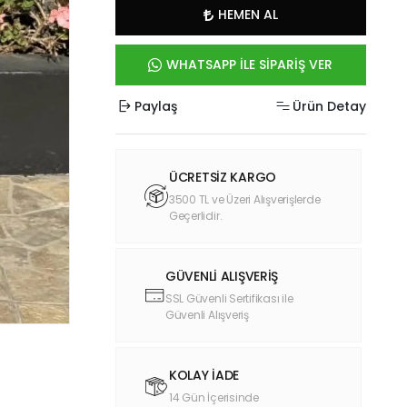
HEMEN AL
WHATSAPP İLE SİPARİŞ VER
Paylaş
Ürün Detay
ÜCRETSİZ KARGO
3500 TL ve Üzeri Alışverişlerde
Geçerlidir.
GÜVENLİ ALIŞVERİŞ
SSL Güvenli Sertifikası ile
Güvenli Alışveriş
KOLAY İADE
14 Gün İçerisinde