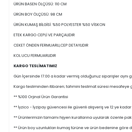
ÜRÜN BASEN ÖLÇÜSÜ: 110 CM
ÜRÜN BOY ÖLÇÜSÜ: 98 CM
ÜRÜN KUMAŞ BİLGİSİ: %50 POLYESTER %50 VİSKON
ETEK KARGO CEPLİ VE PARÇALIDIR
CEKET ÖNDEN FERMUARLI,CEP DETAYLIDIR
KOL UCU FERMUARLIDIR
KARGO TESLİMATIMIZ
Gün İçersinde 17.00 a kadar vermiş olduğunuz siparişler aynı gü
Kargo tesliminden itibaren; tahmini teslimat süresi mesafeye gö
** %100 Orjinal Ürün Garantisi
** İyzico - İyzipay güvencesi ile güvenli alışveriş ve 12 ye kadar 
** Ürünlerimizin tamamı hijyen kurallarına uyularak özenle pak
** Ürün boy uzunlukları kumaş türüne ve ürün bedenine göre değ