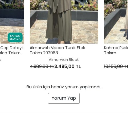
KARGO
BEDAVA
Cep Detaylı
Almarwah Viscon Tunik Etek
Kahma Püskü
olon Takım
Takım 202968
Takım
e
Almarwah Black
4.989,00 TL
3.495,00 TL
10.156,00 T
Bu ürün için henüz yorum yapılmadı.
Yorum Yap