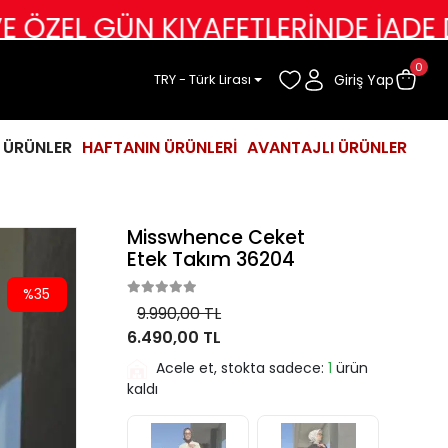
GÜN KIYAFETLERİNDE İADE DEĞİŞİM
0
Giriş Yap
TRY - Türk Lirası
İ ÜRÜNLER
HAFTANIN ÜRÜNLERİ
AVANTAJLI ÜRÜNLER
Misswhence Ceket
Etek Takım 36204
%35
9.990,00 TL
6.490,00 TL
Acele et, stokta sadece:
1
ürün
kaldı