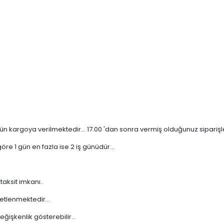
n kargoya verilmektedir... 17.00 'dan sonra vermiş olduğunuz siparişler 
re 1 gün en fazla ise 2 iş günüdür...
taksit imkanı..
etlenmektedir...
işkenlik gösterebilir...