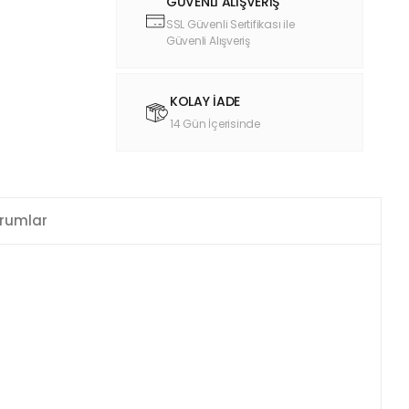
GÜVENLİ ALIŞVERİŞ
SSL Güvenli Sertifikası ile
Güvenli Alışveriş
KOLAY İADE
14 Gün İçerisinde
rumlar