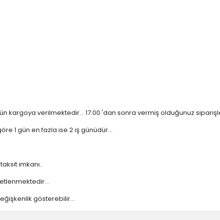
n kargoya verilmektedir... 17.00 'dan sonra vermiş olduğunuz siparişler 
re 1 gün en fazla ise 2 iş günüdür...
taksit imkanı..
etlenmektedir...
işkenlik gösterebilir...