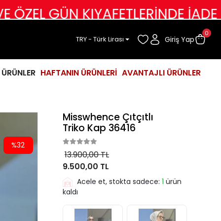
ÜN KIYAFETLERİNDE İADE DEĞİŞİM 
0
Giriş Yap
TRY - Türk Lirası
İ ÜRÜNLER
HAFTANIN ÜRÜNLERİ
AVANTAJLI ÜRÜNLER
Misswhence Çıtçıtlı
Triko Kap 36416
%32
13.900,00 TL
9.500,00 TL
Acele et, stokta sadece:
1
ürün
kaldı