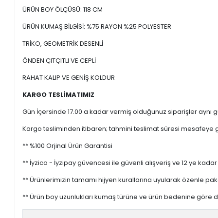
ÜRÜN BOY ÖLÇÜSÜ: 118 CM
ÜRÜN KUMAŞ BİLGİSİ: %75 RAYON %25 POLYESTER
TRİKO, GEOMETRİK DESENLİ
ÖNDEN ÇITÇITLI VE CEPLİ
RAHAT KALIP VE GENİŞ KOLDUR
KARGO TESLİMATIMIZ
Gün İçersinde 17.00 a kadar vermiş olduğunuz siparişler aynı gü
Kargo tesliminden itibaren; tahmini teslimat süresi mesafeye gö
** %100 Orjinal Ürün Garantisi
** İyzico - İyzipay güvencesi ile güvenli alışveriş ve 12 ye kadar 
** Ürünlerimizin tamamı hijyen kurallarına uyularak özenle pak
** Ürün boy uzunlukları kumaş türüne ve ürün bedenine göre değ