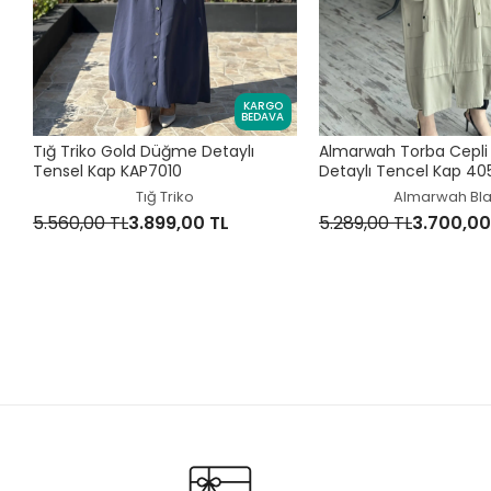
KARGO
BEDAVA
Tığ Triko Gold Düğme Detaylı
Almarwah Torba Cepli
Tensel Kap KAP7010
Detaylı Tencel Kap 40
Tığ Triko
Almarwah Bl
5.560,00 TL
3.899,00 TL
5.289,00 TL
3.700,00