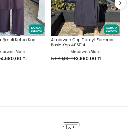
K
K
KARGO
KARGO
BEDAVA
BEDAVA
5
üğmeli Keten Kap
Almarwah Cep Detaylı Fermuarlı
Basic Kap 405014
marwah Black
Almarwah Black
L
4.680,00 TL
5.689,00 TL
3.980,00 TL