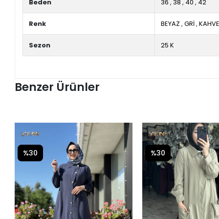
Beden
36
,
38
,
40
,
42
Renk
BEYAZ
,
GRİ
,
KAHV
Sezon
25 K
Benzer Ürünler
%30
%30