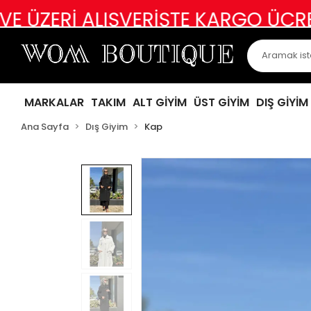
ALIŞVERİŞTE KARGO ÜCRETSİZ
ABİ
MARKALAR
TAKIM
ALT GİYİM
ÜST GİYİM
DIŞ GİYİM
Ana Sayfa
Dış Giyim
Kap