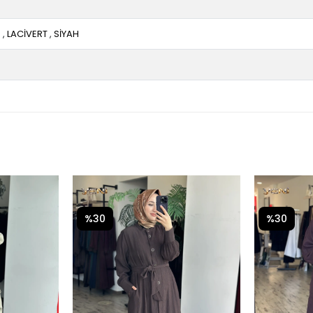
E
,
LACİVERT
,
SİYAH
%30
%30