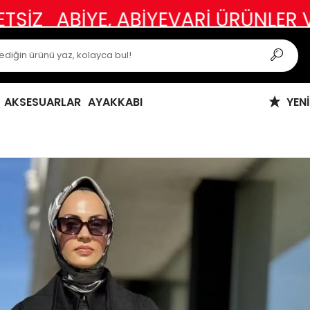
YE, ABİYEVARİ ÜRÜNLER VE ÖZEL G
AKSESUARLAR
AYAKKABI
YEN