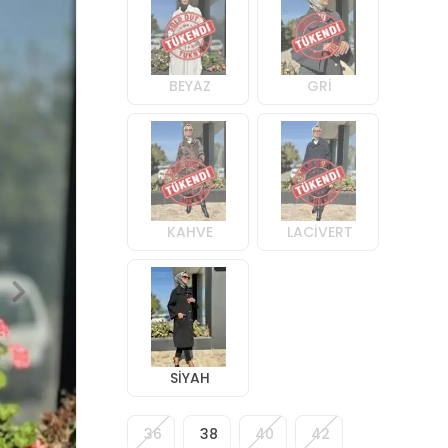
BEYAZ
GRİ
KAHVE
LACİVERT
SİYAH
36
38
40
42