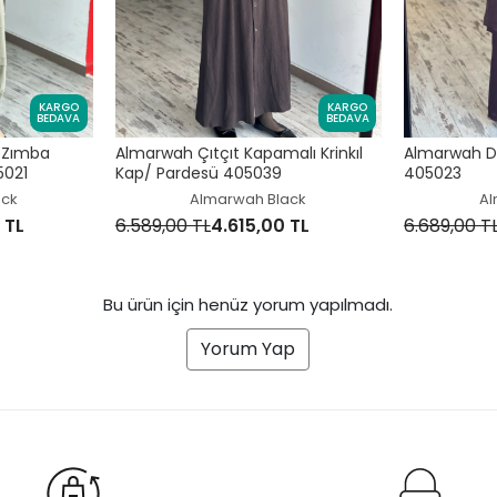
KARGO
KARGO
BEDAVA
BEDAVA
 Zımba
Almarwah Çıtçıt Kapamalı Krinkıl
Almarwah D
5021
Kap/ Pardesü 405039
405023
ack
Almarwah Black
Al
 TL
6.589,00 TL
4.615,00 TL
6.689,00 T
Bu ürün için henüz yorum yapılmadı.
Yorum Yap