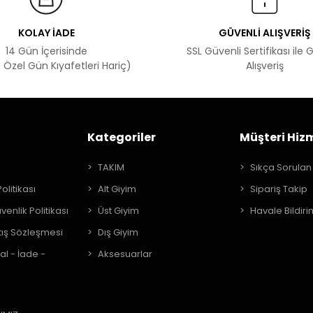
KOLAY İADE
GÜVENLİ ALIŞVERİŞ
14 Gün İçerisinde
SSL Güvenli Sertifikası ile 
 Özel Gün Kıyafetleri Hariç)
Alışveriş
Kategoriler
Müşteri Hizm
A
TAKIM
Sıkça Sorulan
Politikası
Alt Giyim
Sipariş Takip
üvenlik Politikası
Üst Giyim
Havale Bildiri
tış Sözleşmesi
Dış Giyim
al - İade -
Aksesuarlar