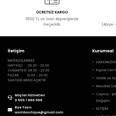
ÜCRETSİZ KARGO
3500 TL ve Üzeri Alışverişlerde
Geçerlidir.
(Abiye -
İletişim
Kurumsal
MAĞAZALARIMIZ
HAKKIMIZD
HAFTAİÇİ 09.30 - 20.00
Kişisel Veri 
CUMARTESİ 09.30 - 20.00
PAZAR 12.00 - 20.00
Gizlilik ve G
SAATLERİ ARASI AÇIKTIR
Mesafeli Sa
Cayma - İpt
Müşteri Hizmetleri
0 555 1 966 966
Değişim
Bize Yazın
İLETİŞİM
womboutique@gmail.com