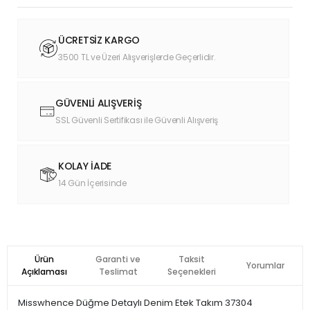
ÜCRETSİZ KARGO
3500 TL ve Üzeri Alışverişlerde Geçerlidir.
GÜVENLİ ALIŞVERİŞ
SSL Güvenli Sertifikası ile Güvenli Alışveriş
KOLAY İADE
14 Gün İçerisinde
Ürün
Garanti ve
Taksit
Yorumlar
Açıklaması
Teslimat
Seçenekleri
Misswhence Düğme Detaylı Denim Etek Takım 37304