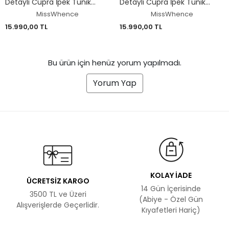
Detaylı Cupra İpek Tunik
Detaylı Cupra İpek Tunik
Pantolon Takım 39014
Pantolon Takım 39025
MissWhence
MissWhence
15.990,00 TL
15.990,00 TL
Bu ürün için henüz yorum yapılmadı.
Yorum Yap
KOLAY İADE
ÜCRETSİZ KARGO
14 Gün İçerisinde
3500 TL ve Üzeri
(Abiye - Özel Gün
Alışverişlerde Geçerlidir.
Kıyafetleri Hariç)