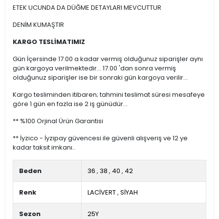
ETEK UCUNDA DA DÜĞME DETAYLARI MEVCUTTUR
DENİM KUMAŞTIR
KARGO TESLİMATIMIZ
Gün İçersinde 17.00 a kadar vermiş olduğunuz siparişler aynı
gün kargoya verilmektedir... 17.00 'dan sonra vermiş
olduğunuz siparişler ise bir sonraki gün kargoya verilir...
Kargo tesliminden itibaren; tahmini teslimat süresi mesafeye
göre 1 gün en fazla ise 2 iş günüdür...
** %100 Orjinal Ürün Garantisi
** İyzico - İyzipay güvencesi ile güvenli alışveriş ve 12 ye
kadar taksit imkanı..
Beden
36
,
38
,
40
,
42
Renk
LACİVERT
,
SİYAH
Sezon
25Y