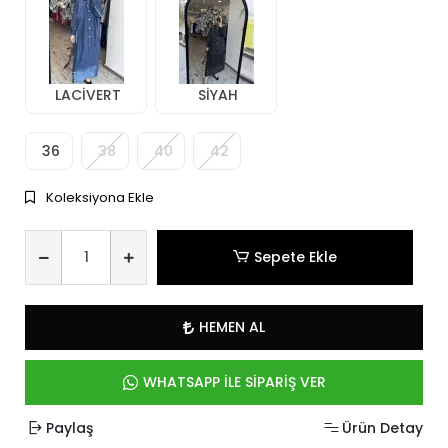
LACİVERT
SİYAH
36
38
40
42
Koleksiyona Ekle
Sepete Ekle
HEMEN AL
WHATSAPP İLE SİPARİŞ VER
Paylaş
Ürün Detay