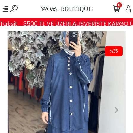
0
aksit
3500 TL VE ÜZERİ ALIŞVERİŞTE KARGO Ü
%35