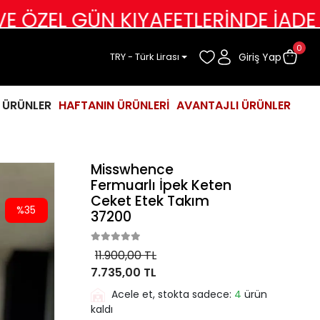
ÜN KIYAFETLERİNDE İADE DEĞİŞİM 
0
Giriş Yap
TRY - Türk Lirası
İ ÜRÜNLER
HAFTANIN ÜRÜNLERİ
AVANTAJLI ÜRÜNLER
Misswhence
Fermuarlı İpek Keten
Ceket Etek Takım
%35
37200
11.900,00 TL
7.735,00 TL
Acele et, stokta sadece:
4
ürün
kaldı