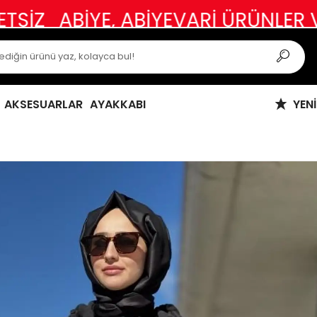
E, ABİYEVARİ ÜRÜNLER VE ÖZEL G
AKSESUARLAR
AYAKKABI
YEN