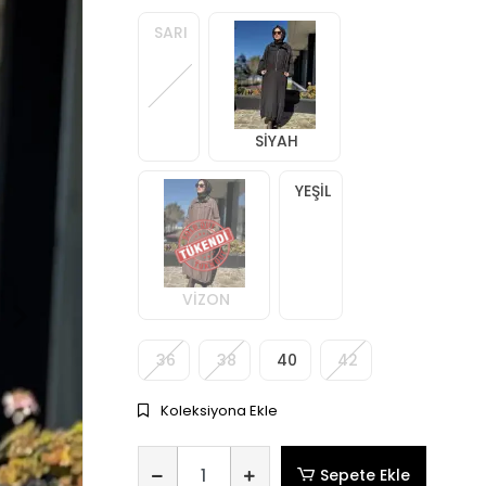
SARI
SİYAH
YEŞİL
VİZON
36
38
40
42
Koleksiyona Ekle
Sepete Ekle