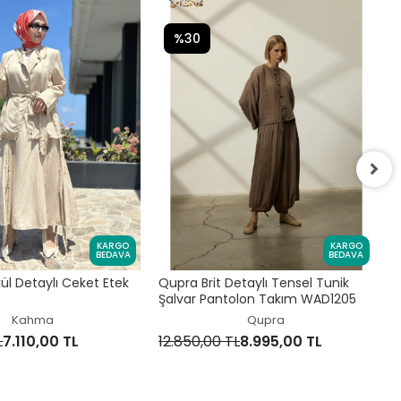
%30
Q
P
KARGO
KARGO
BEDAVA
BEDAVA
1
l Detaylı Ceket Etek
Qupra Brit Detaylı Tensel Tunik
Şalvar Pantolon Takım WAD1205
Kahma
Qupra
L
7.110,00 TL
12.850,00 TL
8.995,00 TL