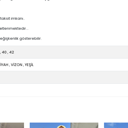
taksit imkanı..
etlenmektedir...
ğişkenlik gösterebilir.
,
40
,
42
SİYAH
,
VİZON
,
YEŞİL