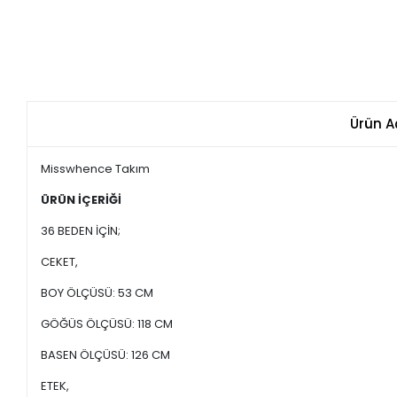
Ürün A
Misswhence Takım
ÜRÜN İÇERİĞİ
36 BEDEN İÇİN;
CEKET,
BOY ÖLÇÜSÜ: 53 CM
GÖĞÜS ÖLÇÜSÜ: 118 CM
BASEN ÖLÇÜSÜ: 126 CM
ETEK,