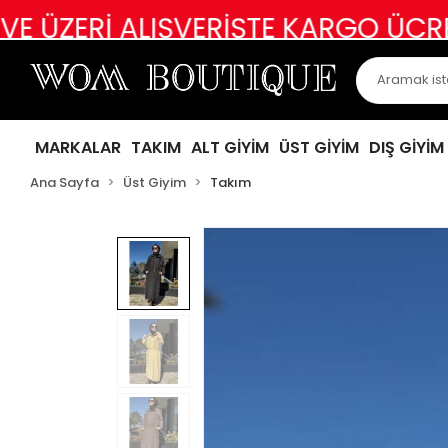
ALIŞVERİŞTE KARGO ÜCRETSİZ
ABİY
MARKALAR
TAKIM
ALT GİYİM
ÜST GİYİM
DIŞ GİYİM
Ana Sayfa
Üst Giyim
Takım