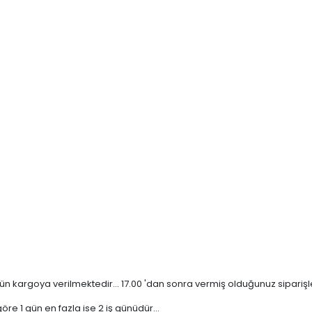
n kargoya verilmektedir... 17.00 'dan sonra vermiş olduğunuz siparişler 
re 1 gün en fazla ise 2 iş günüdür...