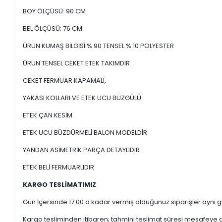
BOY ÖLÇÜSÜ: 90 CM
BEL ÖLÇÜSÜ: 76 CM
ÜRÜN KUMAŞ BİLGİSİ:% 90 TENSEL % 10 POLYESTER
ÜRÜN TENSEL CEKET ETEK TAKIMDIR
CEKET FERMUAR KAPAMALI,
YAKASI KOLLARI VE ETEK UCU BÜZGÜLÜ
ETEK ÇAN KESİM
ETEK UCU BÜZDÜRMELİ BALON MODELDİR
YANDAN ASİMETRİK PARÇA DETAYLIDIR
ETEK BELİ FERMUARLIDIR
KARGO TESLİMATIMIZ
Gün İçersinde 17.00 a kadar vermiş olduğunuz siparişler aynı gü
Kargo tesliminden itibaren; tahmini teslimat süresi mesafeye gö