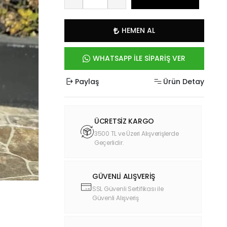
HEMEN AL
WHATSAPP İLE SİPARİŞ VER
Paylaş
Ürün Detay
ÜCRETSİZ KARGO
3500 TL ve Üzeri Alışverişlerde
Geçerlidir.
GÜVENLİ ALIŞVERİŞ
SSL Güvenli Sertifikası ile
Güvenli Alışveriş