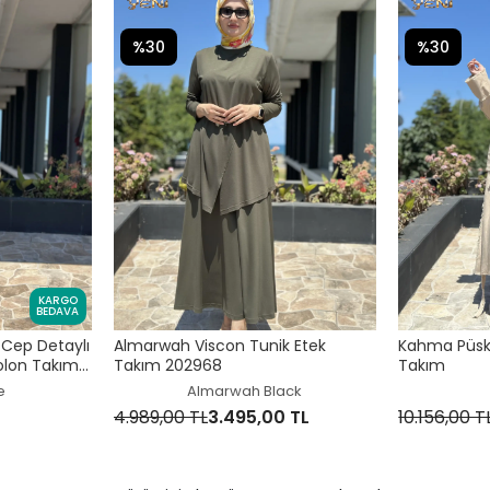
%30
%30
KARGO
BEDAVA
Cep Detaylı
Almarwah Viscon Tunik Etek
Kahma Püskü
olon Takım
Takım 202968
Takım
e
Almarwah Black
4.989,00 TL
3.495,00 TL
10.156,00 T