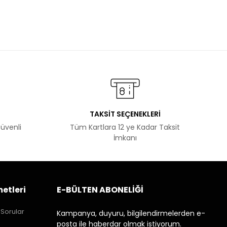
TAKSİT SEÇENEKLERİ
Güvenli
Tüm Kartlara 12 ye Kadar Taksit
İmkanı
etleri
E-BÜLTEN ABONELİĞİ
 Sorular
Kampanya, duyuru, bilgilendirmelerden e-
posta ile haberdar olmak istiyorum.