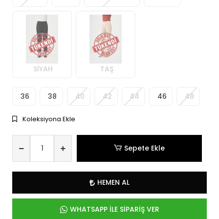
SİYAH
TAŞ
36
38
40
42
44
46
48
Koleksiyona Ekle
Sepete Ekle
HEMEN AL
WHATSAPP İLE SİPARİŞ VER