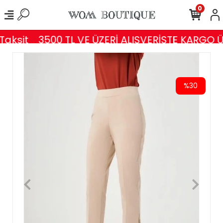
0
aksit
3500 TL VE ÜZERİ ALIŞVERİŞTE KARGO Ü
%30