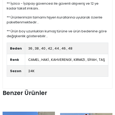
** İyzico - İyzipay güvencesi ile güvenli alışveriş ve 12 ye
kadar taksit imkanı..
** Ürünlerimizin tamamı hijyen kurallarına uyularak özenle
paketlenmektedir...
** Ürün boy uzunlukları kumaş türüne ve ürün bedenine göre
değişkenlik gösterebilir...
Beden
36
,
38
,
40
,
42
,
44
,
46
,
48
Renk
CAMEL
,
HAKİ
,
KAHVERENGİ
,
KIRMIZI
,
SİYAH
,
TAŞ
Sezon
24K
Benzer Ürünler