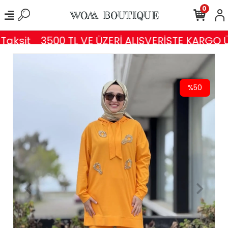
0
aksit
3500 TL VE ÜZERİ ALIŞVERİŞTE KARGO Ü
%50