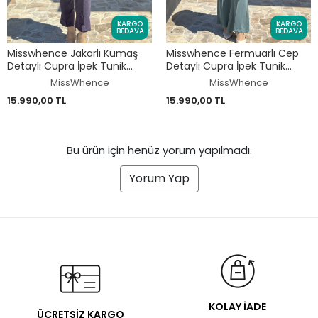
KARGO
KARGO
BEDAVA
BEDAVA
Misswhence Jakarlı Kumaş
Misswhence Fermuarlı Cep
Detaylı Cupra İpek Tunik
Detaylı Cupra İpek Tunik
Pantolon Takım 39014
Pantolon Takım 39025
MissWhence
MissWhence
15.990,00 TL
15.990,00 TL
Bu ürün için henüz yorum yapılmadı.
Yorum Yap
KOLAY İADE
ÜCRETSİZ KARGO