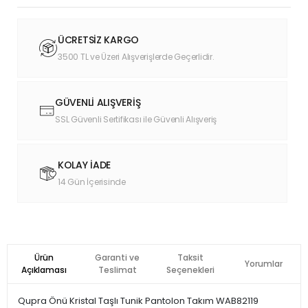
ÜCRETSİZ KARGO
3500 TL ve Üzeri Alışverişlerde Geçerlidir.
GÜVENLİ ALIŞVERİŞ
SSL Güvenli Sertifikası ile Güvenli Alışveriş
KOLAY İADE
14 Gün İçerisinde
Ürün
Garanti ve
Taksit
Yorumlar
Açıklaması
Teslimat
Seçenekleri
Qupra Önü Kristal Taşlı Tunik Pantolon Takım WAB82119