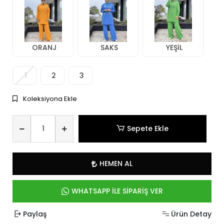
ORANJ
SAKS
YEŞİL
1
2
3
Koleksiyona Ekle
Sepete Ekle
HEMEN AL
WHATSAPP İLE SİPARİŞ VER
Paylaş
Ürün Detay