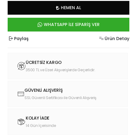
HEMEN AL
WHATSAPP İLE SİPARİŞ VER
Paylaş
Ürün Detay
ÜCRETSİZ KARGO
3500 TL ve Üzeri Alışverişlerde Geçerlidir.
GÜVENLİ ALIŞVERİŞ
SSL Güvenli Sertifikası ile Güvenli Alışveriş
KOLAY İADE
14 Gün İçerisinde