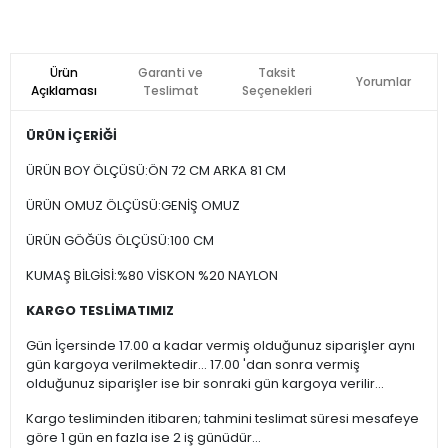
Ürün
Garanti ve
Taksit
Yorumlar
Açıklaması
Teslimat
Seçenekleri
ÜRÜN İÇERİĞİ
ÜRÜN BOY ÖLÇÜSÜ:ÖN 72 CM ARKA 81 CM
ÜRÜN OMUZ ÖLÇÜSÜ:GENİŞ OMUZ
ÜRÜN GÖĞÜS ÖLÇÜSÜ:100 CM
KUMAŞ BİLGİSİ:%80 VİSKON %20 NAYLON
KARGO TESLİMATIMIZ
Gün İçersinde 17.00 a kadar vermiş olduğunuz siparişler aynı
gün kargoya verilmektedir... 17.00 'dan sonra vermiş
olduğunuz siparişler ise bir sonraki gün kargoya verilir...
Kargo tesliminden itibaren; tahmini teslimat süresi mesafeye
göre 1 gün en fazla ise 2 iş günüdür...