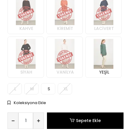
KAHVE
KİREMİT
LACİVERT
SİYAH
VANİLYA
YEŞİL
L
M
S
XL
Koleksiyona Ekle
Sepete Ekle