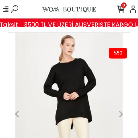
0
aksit
3500 TL VE ÜZERİ ALIŞVERİŞTE KARGO Ü
%50