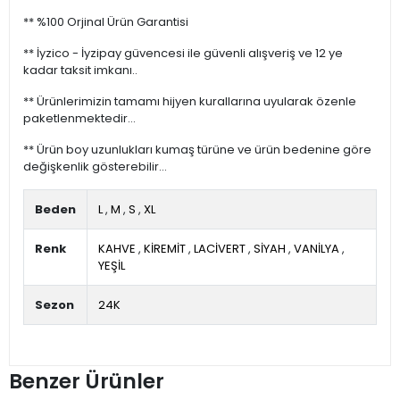
** %100 Orjinal Ürün Garantisi
** İyzico - İyzipay güvencesi ile güvenli alışveriş ve 12 ye
kadar taksit imkanı..
** Ürünlerimizin tamamı hijyen kurallarına uyularak özenle
paketlenmektedir...
** Ürün boy uzunlukları kumaş türüne ve ürün bedenine göre
değişkenlik gösterebilir...
Beden
L
,
M
,
S
,
XL
Renk
KAHVE
,
KİREMİT
,
LACİVERT
,
SİYAH
,
VANİLYA
,
YEŞİL
Sezon
24K
Benzer Ürünler