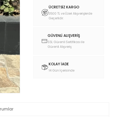
ÜCRETSİZ KARGO
3500 TL ve Üzeri Alışverişlerde
Geçerlidir.
GÜVENLİ ALIŞVERİŞ
SSL Güvenli Sertifikası ile
Güvenli Alışveriş
KOLAY İADE
14 Gün İçerisinde
rumlar