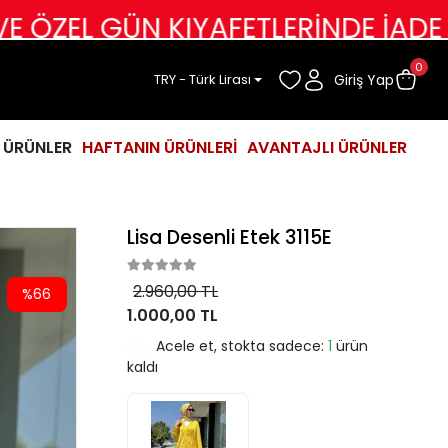
ÜN KIYAFETLERİNDE İADE DEĞİŞİM
0
Giriş Yap
TRY - Türk Lirası
İ ÜRÜNLER
HAFTANIN ÜRÜNLERİ
AVANTAJLI ÜRÜNLER
Lisa Desenli Etek 3115E
2.960,00 TL
%66
1.000,00 TL
Acele et, stokta sadece:
1
ürün
kaldı