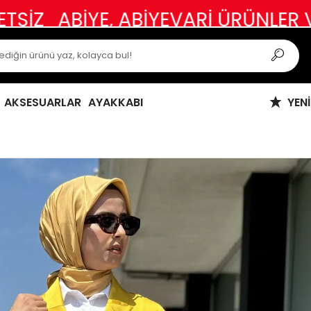
YE, ABİYEVARİ ÜRÜNLER VE ÖZEL G
AKSESUARLAR
AYAKKABI
YEN