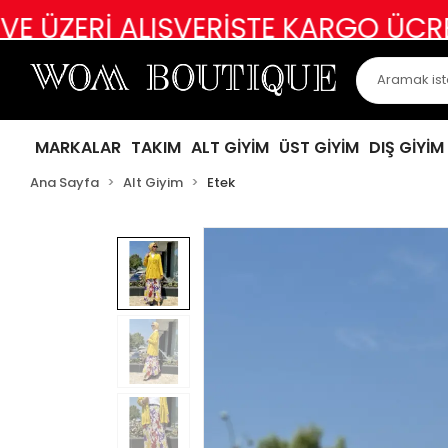
ALIŞVERİŞTE KARGO ÜCRETSİZ
ABİ
MARKALAR
TAKIM
ALT GİYİM
ÜST GİYİM
DIŞ GİYİM
Ana Sayfa
Alt Giyim
Etek