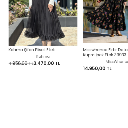
Kahma Şifon Pliseli Etek
Misswhence Fırfır Detay
Kupra İpek Etek 39933
Kahma
MissWhenc
4.958,00 TL
3.470,00 TL
14.950,00 TL