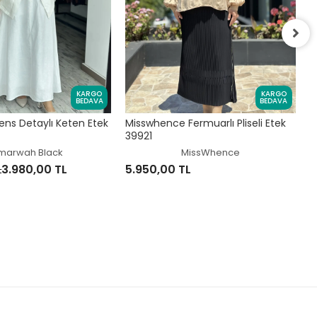
K
KARGO
KARGO
5
BEDAVA
BEDAVA
s Detaylı Keten Etek
Misswhence Fermuarlı Pliseli Etek
39921
marwah Black
MissWhence
L
3.980,00 TL
5.950,00 TL