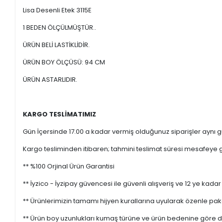
Lisa Desenli Etek 3115E
1 BEDEN ÖLÇÜLMÜŞTÜR..
ÜRÜN BELİ LASTİKLİDİR.
ÜRÜN BOY ÖLÇÜSÜ: 94 CM
ÜRÜN ASTARLIDIR.
KARGO TESLİMATIMIZ
Gün İçersinde 17.00 a kadar vermiş olduğunuz siparişler aynı gü
Kargo tesliminden itibaren; tahmini teslimat süresi mesafeye gö
** %100 Orjinal Ürün Garantisi
** İyzico - İyzipay güvencesi ile güvenli alışveriş ve 12 ye kadar 
** Ürünlerimizin tamamı hijyen kurallarına uyularak özenle pak
** Ürün boy uzunlukları kumaş türüne ve ürün bedenine göre değ