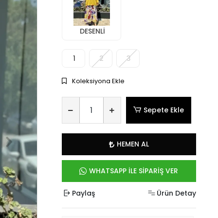
DESENLİ
1
2
3
Koleksiyona Ekle
Sepete Ekle
HEMEN AL
WHATSAPP İLE SİPARİŞ VER
Paylaş
Ürün Detay