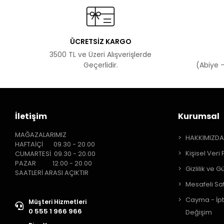
ÜCRETSİZ KARGO
3500 TL ve Üzeri Alışverişlerde
Geçerlidir.
(Abiye -
İletişim
Kurumsal
MAĞAZALARIMIZ
HAKKIMIZD
HAFTAİÇİ 09.30 - 20.00
Kişisel Veri 
CUMARTESİ 09.30 - 20.00
PAZAR 12.00 - 20.00
Gizlilik ve G
SAATLERİ ARASI AÇIKTIR
Mesafeli Sa
Cayma - İpt
Müşteri Hizmetleri
0 555 1 966 966
Değişim