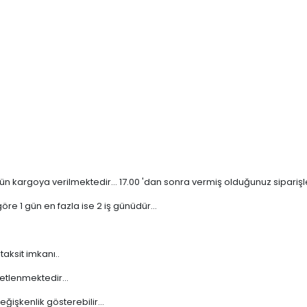
n kargoya verilmektedir... 17.00 'dan sonra vermiş olduğunuz siparişler 
re 1 gün en fazla ise 2 iş günüdür...
taksit imkanı..
etlenmektedir...
işkenlik gösterebilir...