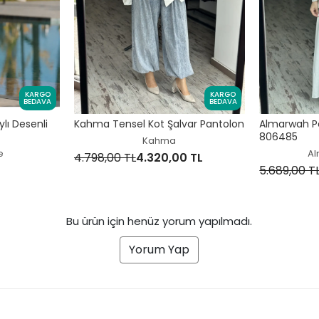
KARGO
KARGO
BEDAVA
BEDAVA
lı Desenli
Kahma Tensel Kot Şalvar Pantolon
Almarwah Pen
806485
Kahma
e
Al
4.798,00 TL
4.320,00 TL
5.689,00 T
Bu ürün için henüz yorum yapılmadı.
Yorum Yap