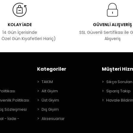
KOLAY İADE
GÜVENLİ ALIŞVERİŞ
14 Gün İçerisinde
SSL Güvenli Sertifikası ile 
 Özel Gün Kıyafetleri Hariç)
Alışveriş
Kategoriler
Müşteri Hizm
A
TAKIM
Sıkça Sorulan
Politikası
Alt Giyim
Sipariş Takip
üvenlik Politikası
Üst Giyim
Havale Bildiri
tış Sözleşmesi
Dış Giyim
al - İade -
Aksesuarlar