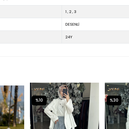
1
,
2
,
3
DESENLİ
24Y
%10
%30