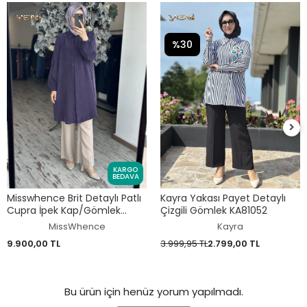
%30
KARGO
BEDAVA
Misswhence Brit Detaylı Patlı
Kayra Yakası Payet Detaylı
Cupra İpek Kap/Gömlek
Çizgili Gömlek KA81052
39303
MissWhence
Kayra
9.900,00 TL
3.999,95 TL
2.799,00 TL
Bu ürün için henüz yorum yapılmadı.