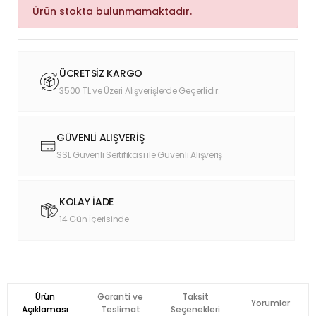
Ürün stokta bulunmamaktadır.
ÜCRETSİZ KARGO
3500 TL ve Üzeri Alışverişlerde Geçerlidir.
GÜVENLİ ALIŞVERİŞ
SSL Güvenli Sertifikası ile Güvenli Alışveriş
KOLAY İADE
14 Gün İçerisinde
Ürün
Garanti ve
Taksit
Yorumlar
Açıklaması
Teslimat
Seçenekleri