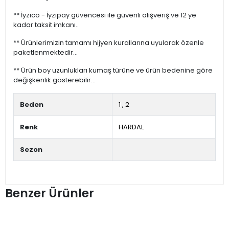
** İyzico - İyzipay güvencesi ile güvenli alışveriş ve 12 ye
kadar taksit imkanı..
** Ürünlerimizin tamamı hijyen kurallarına uyularak özenle
paketlenmektedir...
** Ürün boy uzunlukları kumaş türüne ve ürün bedenine göre
değişkenlik gösterebilir...
Beden
1
,
2
Renk
HARDAL
Sezon
Benzer Ürünler