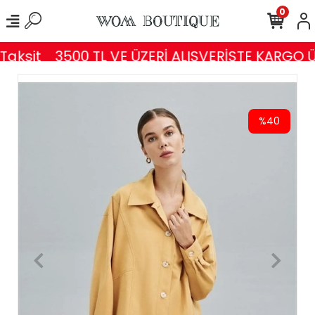
0
aksit
3500 TL VE ÜZERİ ALIŞVERİŞTE KARGO Ü
%40