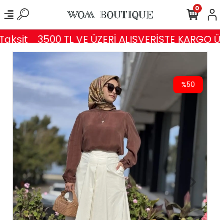
0
aksit
3500 TL VE ÜZERİ ALIŞVERİŞTE KARGO Ü
%50