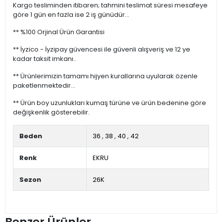
Kargo tesliminden itibaren; tahmini teslimat süresi mesafeye
göre 1 gün en fazla ise 2 iş günüdür...
** %100 Orjinal Ürün Garantisi
** İyzico - İyzipay güvencesi ile güvenli alışveriş ve 12 ye
kadar taksit imkanı..
** Ürünlerimizin tamamı hijyen kurallarına uyularak özenle
paketlenmektedir...
** Ürün boy uzunlukları kumaş türüne ve ürün bedenine göre
değişkenlik gösterebilir.
Beden
36
,
38
,
40
,
42
Renk
EKRU
Sezon
26K