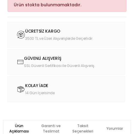
Ürün stokta bulunmamaktadır.
ÜCRETSİZ KARGO
3500 TL ve Üzeri Alışverişlerde Geçerlidir.
GÜVENLİ ALIŞVERİŞ
SSL Güvenli Sertifikası ile Güvenli Alışveriş
KOLAY İADE
14 Gün İçerisinde
Ürün
Garanti ve
Taksit
Yorumlar
Açıklaması
Teslimat
Seçenekleri