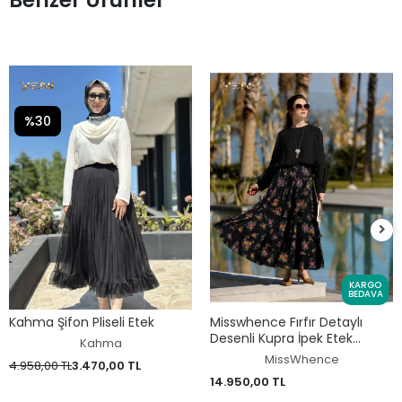
Benzer Ürünler
%30
KARGO
BEDAVA
Kahma Şifon Pliseli Etek
Misswhence Fırfır Detaylı
Desenli Kupra İpek Etek
Kahma
39933
MissWhence
4.958,00 TL
3.470,00 TL
14.950,00 TL