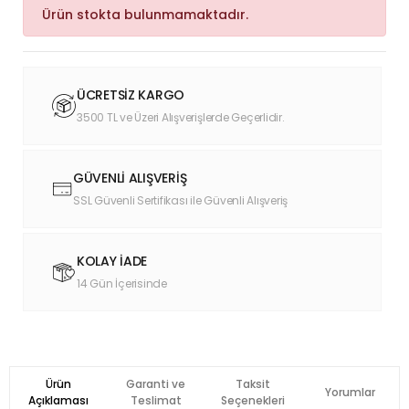
Ürün stokta bulunmamaktadır.
ÜCRETSİZ KARGO
3500 TL ve Üzeri Alışverişlerde Geçerlidir.
GÜVENLİ ALIŞVERİŞ
SSL Güvenli Sertifikası ile Güvenli Alışveriş
KOLAY İADE
14 Gün İçerisinde
Ürün
Garanti ve
Taksit
Yorumlar
Açıklaması
Teslimat
Seçenekleri