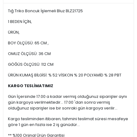
Tığ Triko Boncuk İşlemeli Bluz BLZ21725
1 BEDEN İÇİN,
ÜRÜN,
BOY ÖLÇÜSÜ: 65 CM ,
OMUZ ÖLÇÜSÜ: 36 CM
GÖĞÜS ÖLÇÜSÜ: 112 CM
ÜRÜN KUMAŞ BİLGİSİ: % 52 VİSKON % 20 POLYAMİD % 28 PBT
KARGO TESLİMATIMIZ
Gün İçersinde 17.00 a kadar vermiş olduğunuz siparişler aynı
gün kargoya verilmektedir... 17.00 'dan sonra vermiş
olduğunuz siparişler ise bir sonraki gün kargoya verilir...
Kargo tesliminden itibaren; tahmini teslimat süresi mesafeye
göre 1 gün en fazla ise 2 iş günüdür...
** %100 Orjinal Ürün Garantisi