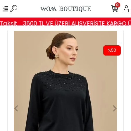
0
aksit
3500 TL VE ÜZERİ ALIŞVERİŞTE KARGO Ü
%50