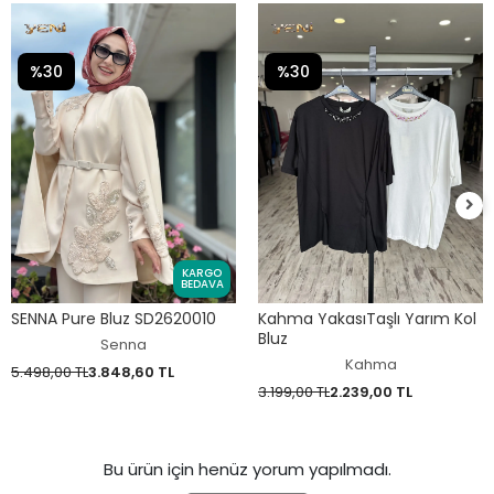
%30
%30
KARGO
BEDAVA
SENNA Pure Bluz SD2620010
Kahma YakasıTaşlı Yarım Kol
Bluz
Senna
Kahma
5.498,00 TL
3.848,60 TL
3.199,00 TL
2.239,00 TL
Bu ürün için henüz yorum yapılmadı.