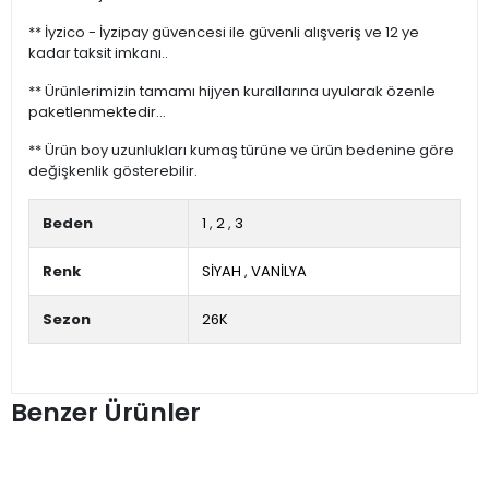
** İyzico - İyzipay güvencesi ile güvenli alışveriş ve 12 ye
kadar taksit imkanı..
** Ürünlerimizin tamamı hijyen kurallarına uyularak özenle
paketlenmektedir...
** Ürün boy uzunlukları kumaş türüne ve ürün bedenine göre
değişkenlik gösterebilir.
Beden
1
,
2
,
3
Renk
SİYAH
,
VANİLYA
Sezon
26K
Benzer Ürünler